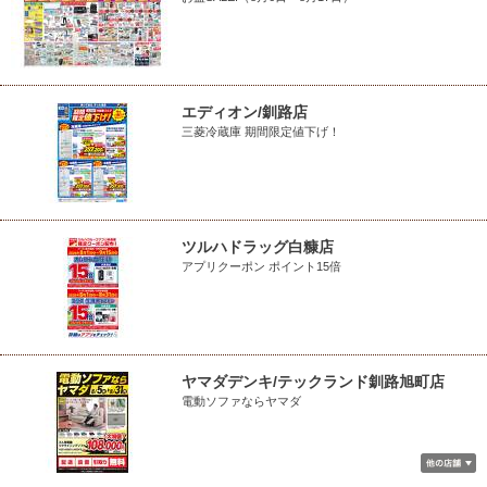
エディオン/釧路店
三菱冷蔵庫 期間限定値下げ！
ツルハドラッグ白糠店
アプリクーポン ポイント15倍
ヤマダデンキ/テックランド釧路旭町店
電動ソファならヤマダ