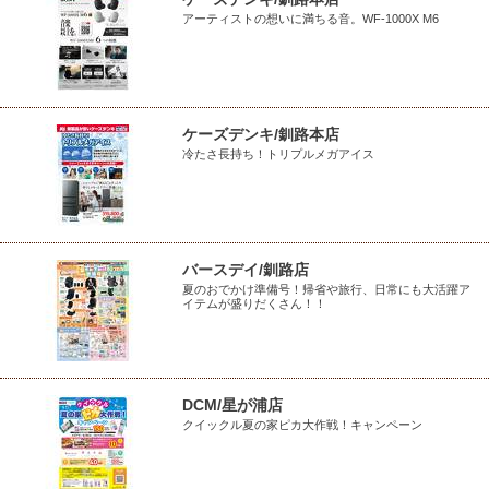
アーティストの想いに満ちる音。WF-1000X M6
ケーズデンキ/釧路本店
冷たさ長持ち！トリプルメガアイス
バースデイ/釧路店
夏のおでかけ準備号！帰省や旅行、日常にも大活躍ア
イテムが盛りだくさん！！
DCM/星が浦店
クイックル夏の家ピカ大作戦！キャンペーン