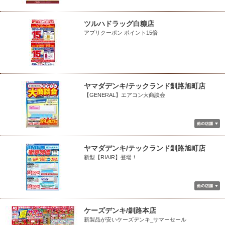
ツルハドラッグ白糠店
アプリクーポン ポイント15倍
ヤマダデンキ/テックランド釧路旭町店
【GENERAL】エアコン大商談会
ヤマダデンキ/テックランド釧路旭町店
新型【RIAIR】登場！
ケーズデンキ/釧路本店
新製品が安いケーズデンキ_サマーセール