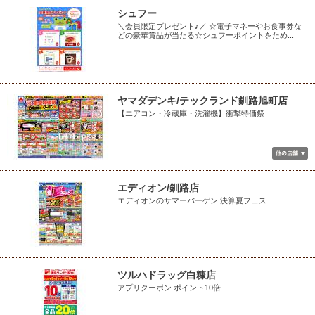
シュフー
＼会員限定プレゼント♪／ ☆電子マネーやお食事券な
どの豪華賞品が当たる☆シュフーポイントをため...
ヤマダデンキ/テックランド釧路旭町店
【エアコン・冷蔵庫・洗濯機】衝撃特価祭
エディオン/釧路店
エディオンのサマーバーゲン 決算夏フェス
ツルハドラッグ白糠店
アプリクーポン ポイント10倍