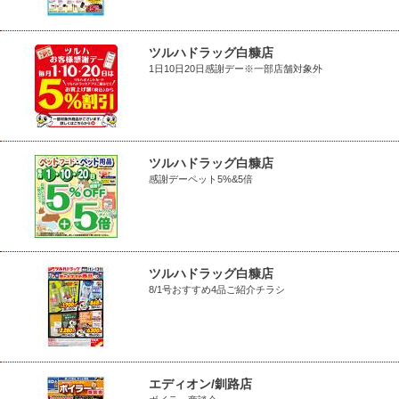
ツルハドラッグ白糠店
1日10日20日感謝デー※一部店舗対象外
ツルハドラッグ白糠店
感謝デーペット5%&5倍
ツルハドラッグ白糠店
8/1号おすすめ4品ご紹介チラシ
エディオン/釧路店