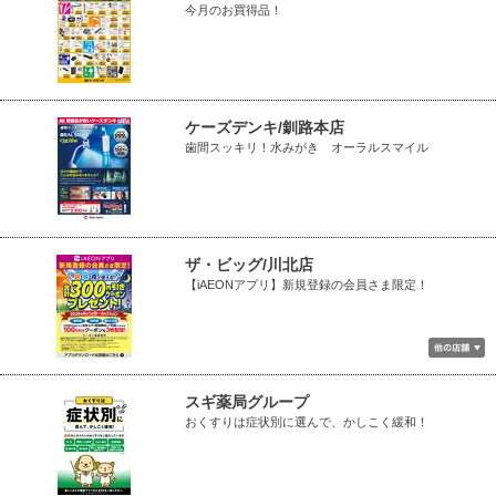
今月のお買得品！
ケーズデンキ/釧路本店
歯間スッキリ！水みがき オーラルスマイル
ザ・ビッグ/川北店
【iAEONアプリ】新規登録の会員さま限定！
スギ薬局グループ
おくすりは症状別に選んで、かしこく緩和！