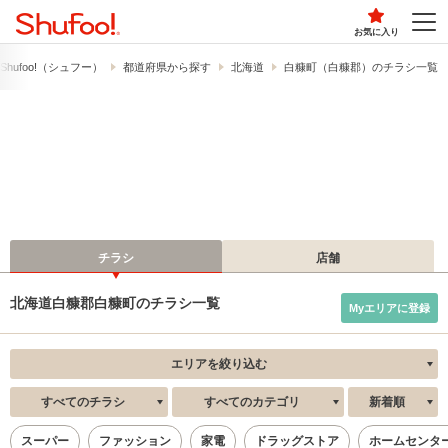
お気に入り
hufoo!​（シュフー）
都道府県から探す
北海道
白糠町（白糠郡）のチラシ一覧
チラシ
店舗
北海道白糠郡白糠町のチラシ一覧
Myエリアに登録
エリアを絞り込む
すべてのチラシ
すべてのカテゴリ
新着順
スーパー
ファッション
家電
ドラッグストア
ホームセンタ