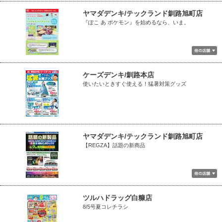
ヤマダデンキ/テックランド釧路旭町店
『ぽこ あ ポケモン』を始めるなら、いま。
ケーズデンキ/釧路本店
使いたいときすぐ使える！猛暑対策グッズ
ヤマダデンキ/テックランド釧路旭町店
【REGZA】話題の新商品
ツルハドラッグ白糠店
8/5号夏コレチラシ