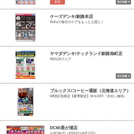
新着
ケーズデンキ/釧路本店
ReFaで毎日のケアをもっと上質に！
ヤマダデンキ/テックランド釧路旭町店
REGZAフェア
ブルックス/コーヒー通販（北海道エリア）
WEB広告限定【夏季限定】34％OFF『水出し珈琲』
DCM/星が浦店
お盆SALE!（8月6日〜8月17日）