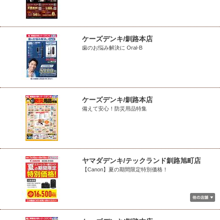
ケーズデンキ/釧路本店
歯のお悩み解決に Oral-B
ケーズデンキ/釧路本店
備えて安心！防災用品特集
ヤマダデンキ/テックランド釧路旭町店
【Canon】夏の期間限定特別価格！