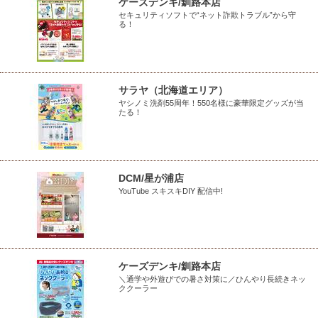
ケーズデンキ/釧路本店
セキュリティソフトで“ネット詐欺トラブル”から守
る！
サラヤ（北海道エリア）
ヤシノミ洗剤55周年！550名様に豪華限定グッズが当
たる！
DCM/星が浦店
YouTube スキスキDIY 配信中!
ケーズデンキ/釧路本店
＼通学や外遊びでの暑さ対策に／ひんやり長続きネッ
ククーラー