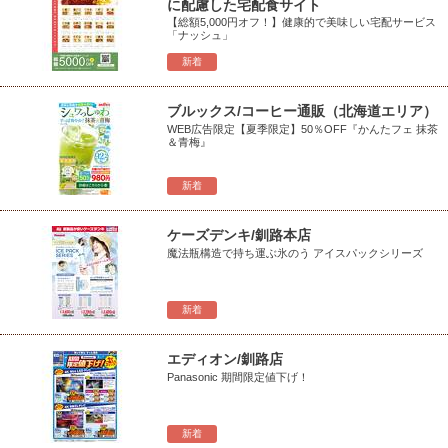
に配慮した宅配食サイト
【総額5,000円オフ！】健康的で美味しい宅配サービス
「ナッシュ」
新着
ブルックス/コーヒー通販（北海道エリア）
WEB広告限定【夏季限定】50％OFF『かんたフェ 抹茶
＆青梅』
新着
ケーズデンキ/釧路本店
魔法瓶構造で持ち運ぶ氷のう アイスパックシリーズ
新着
エディオン/釧路店
Panasonic 期間限定値下げ！
新着