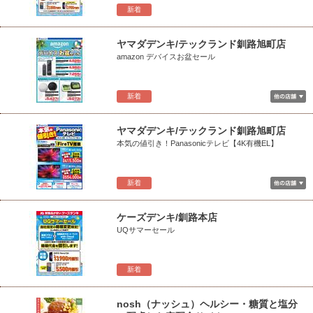
新着
ヤマダデンキ/テックランド釧路旭町店
amazon デバイスお盆セール
新着
ヤマダデンキ/テックランド釧路旭町店
本気の値引き！Panasonicテレビ【4K有機EL】
新着
ケーズデンキ/釧路本店
UQサマーセール
新着
nosh（ナッシュ）ヘルシー・糖質と塩分