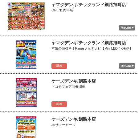
ヤマダデンキ/テックランド釧路旭町店
OPEN1周年祭
ヤマダデンキ/テックランド釧路旭町店
本気の値引き！Panasonicテレビ【Mini LED 4K液晶】
新着
ケーズデンキ/釧路本店
ドコモフェア開催開催
新着
ケーズデンキ/釧路本店
auサマーセール