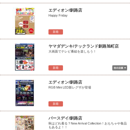
エディオン/釧路店
Happy Friday
新着
ヤマダデンキ/テックランド釧路旭町店
大画面でテレビ番組を楽しもう！
新着
エディオン/釧路店
RGB Mini LED新レグザが登場
新着
バースデイ/釧路店
秋はどれ着る？New Arrival Collection！おもちゃや食品
もあるよ！！