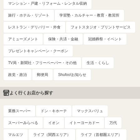
マンション・戸建・リフォーム・レンタル収納
旅行・ホテル・リゾート
学習塾・カルチャー・教育・教習所
レストラン・デリバリー・外食
フォトスタジオ・プリントサービス
アミューズメント
保険・共済・金融
冠婚葬祭・イベント
プレゼントキャンペーン・クーポン
TV局・新聞社・フリーペーパー・その他
生活・くらし
政党・政治
郵便局
Shufoo!お知らせ
よく行くお店から探す
業務スーパー
ドン・キホーテ
マックスバリュ
スーパーみらべる
イオン
イトーヨーカドー
万代
マルエツ
ライフ（関西エリア）
ライフ（首都圏エリア）