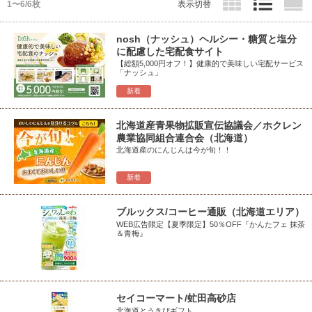
1〜6/6枚
表示切替
nosh（ナッシュ）ヘルシー・糖質と塩分
に配慮した宅配食サイト
【総額5,000円オフ！】健康的で美味しい宅配サービス
「ナッシュ」
新着
北海道産青果物拡販宣伝協議会／ホクレン
農業協同組合連合会（北海道）
北海道産のにんじんは今が旬！！
新着
ブルックス/コーヒー通販（北海道エリア）
WEB広告限定【夏季限定】50％OFF『かんたフェ 抹茶
＆青梅』
セイコーマート/虻田高砂店
北海道とうきびギフト