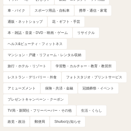
車・バイク
スポーツ用品・自転車
携帯・通信・家電
通販・ネットショップ
花・ギフト・手芸
本・雑誌・音楽・DVD・映画・ゲーム
リサイクル
ヘルス&ビューティ・フィットネス
マンション・戸建・リフォーム・レンタル収納
旅行・ホテル・リゾート
学習塾・カルチャー・教育・教習所
レストラン・デリバリー・外食
フォトスタジオ・プリントサービス
アミューズメント
保険・共済・金融
冠婚葬祭・イベント
プレゼントキャンペーン・クーポン
TV局・新聞社・フリーペーパー・その他
生活・くらし
政党・政治
郵便局
Shufoo!お知らせ