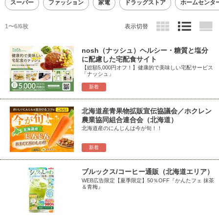
スーパー
ファッション
家電
ドラッグストア
ホームセンタ
1〜6/6枚
表示切替
nosh（ナッシュ）ヘルシー・糖質と塩分
に配慮した宅配食サイト
【総額5,000円オフ！】健康的で美味しい宅配サービス
「ナッシュ」
新着
北海道産青果物拡販宣伝協議会／ホクレン
農業協同組合連合会（北海道）
北海道産のにんじんは今が旬！！
新着
ブルックス/コーヒー通販（北海道エリア）
WEB広告限定【夏季限定】50％OFF『かんたフェ 抹茶
＆青梅』