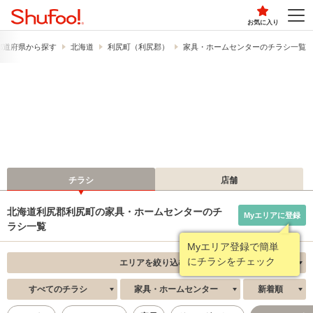
お気に入り
都道府県から探す
北海道
利尻町（利尻郡）
家具・ホームセンターのチラシ一覧
チラシ
店舗
北海道利尻郡利尻町の家具・ホームセンターのチ
Myエリアに登録
ラシ一覧
Myエリア登録で簡単
にチラシをチェック
エリアを絞り込む
すべてのチラシ
家具・ホームセンター
新着順