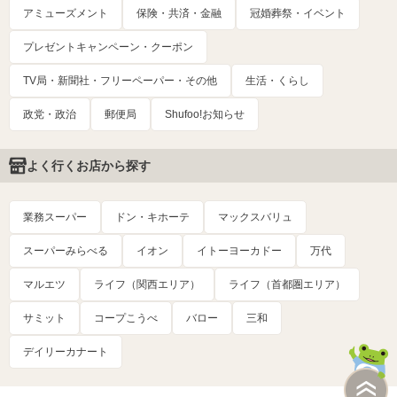
アミューズメント
保険・共済・金融
冠婚葬祭・イベント
プレゼントキャンペーン・クーポン
TV局・新聞社・フリーペーパー・その他
生活・くらし
政党・政治
郵便局
Shufoo!お知らせ
よく行くお店から探す
業務スーパー
ドン・キホーテ
マックスバリュ
スーパーみらべる
イオン
イトーヨーカドー
万代
マルエツ
ライフ（関西エリア）
ライフ（首都圏エリア）
サミット
コープこうべ
バロー
三和
デイリーカナート