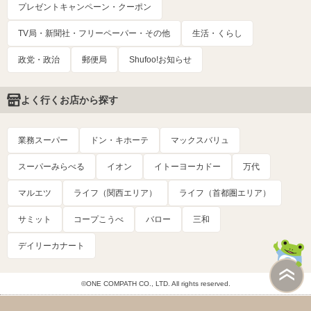
プレゼントキャンペーン・クーポン
TV局・新聞社・フリーペーパー・その他
生活・くらし
政党・政治
郵便局
Shufoo!お知らせ
よく行くお店から探す
業務スーパー
ドン・キホーテ
マックスバリュ
スーパーみらべる
イオン
イトーヨーカドー
万代
マルエツ
ライフ（関西エリア）
ライフ（首都圏エリア）
サミット
コープこうべ
バロー
三和
デイリーカナート
©ONE COMPATH CO., LTD. All rights reserved.