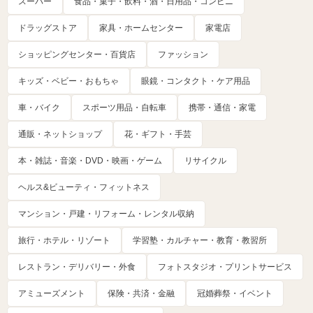
スーパー
食品・菓子・飲料・酒・日用品・コンビニ
ドラッグストア
家具・ホームセンター
家電店
ショッピングセンター・百貨店
ファッション
キッズ・ベビー・おもちゃ
眼鏡・コンタクト・ケア用品
車・バイク
スポーツ用品・自転車
携帯・通信・家電
通販・ネットショップ
花・ギフト・手芸
本・雑誌・音楽・DVD・映画・ゲーム
リサイクル
ヘルス&ビューティ・フィットネス
マンション・戸建・リフォーム・レンタル収納
旅行・ホテル・リゾート
学習塾・カルチャー・教育・教習所
レストラン・デリバリー・外食
フォトスタジオ・プリントサービス
アミューズメント
保険・共済・金融
冠婚葬祭・イベント