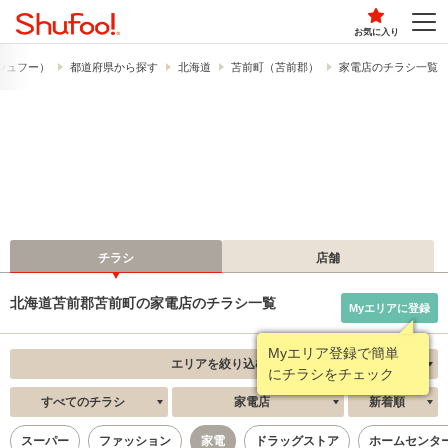
お気に入り
​（シュフー）
都道府県から探す
北海道
苫前町（苫前郡）
家電店のチラシ一覧
チラシ
店舗
北海道苫前郡苫前町の家電店のチラシ一覧
Myエリアに登録
Myエリア登録で簡単
エリアを絞り込む
にチラシをチェック
すべてのチラシ
家電店
新着順
スーパー
ファッション
家電
ドラッグストア
ホームセンタ