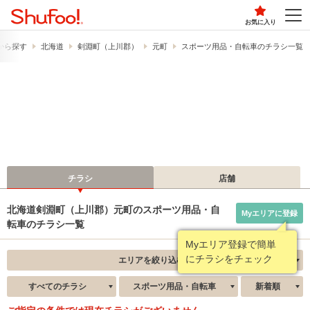
お気に入り
から探す
北海道
剣淵町（上川郡）
元町
スポーツ用品・自転車のチラシ一覧
チラシ
店舗
北海道剣淵町（上川郡）元町のスポーツ用品・自
Myエリアに登録
転車のチラシ一覧
Myエリア登録で簡単
にチラシをチェック
エリアを絞り込む
すべてのチラシ
スポーツ用品・自転車
新着順