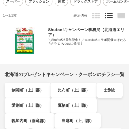
スーパー
ファッション
家電
ドラッグストア
ホームセンタ
1〜1/1枚
表示切替
Shufoo!キャンペーン事務局（北海道エリ
ア）
＼Shufoo!25周年記念！／☆aruku&コラボ開催☆ぽたろ
うがケロあつめに登場！
北海道のプレゼントキャンペーン・クーポンのチラシ一覧
剣淵町（上川郡）
比布町（上川郡）
士別市
愛別町（上川郡）
鷹栖町（上川郡）
幌加内町（雨竜郡）
当麻町（上川郡）