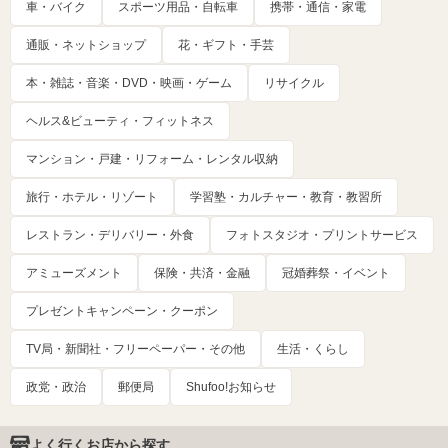
車・バイク
スポーツ用品・自転車
携帯・通信・家電
通販・ネットショップ
花・ギフト・手芸
本・雑誌・音楽・DVD・映画・ゲーム
リサイクル
ヘルス&ビューティ・フィットネス
マンション・戸建・リフォーム・レンタル収納
旅行・ホテル・リゾート
学習塾・カルチャー・教育・教習所
レストラン・デリバリー・外食
フォトスタジオ・プリントサービス
アミューズメント
保険・共済・金融
冠婚葬祭・イベント
プレゼントキャンペーン・クーポン
TV局・新聞社・フリーペーパー・その他
生活・くらし
政党・政治
郵便局
Shufoo!お知らせ
よく行くお店から探す