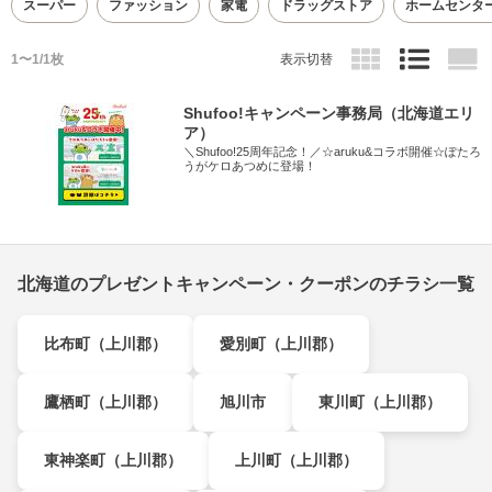
スーパー
ファッション
家電
ドラッグストア
ホームセンタ
1〜1/1枚
表示切替
Shufoo!キャンペーン事務局（北海道エリ
ア）
＼Shufoo!25周年記念！／☆aruku&コラボ開催☆ぽたろ
うがケロあつめに登場！
北海道のプレゼントキャンペーン・クーポンのチラシ一覧
比布町（上川郡）
愛別町（上川郡）
鷹栖町（上川郡）
旭川市
東川町（上川郡）
東神楽町（上川郡）
上川町（上川郡）