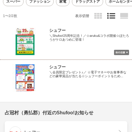
スーパー
ファッション
家電
ドラッグストア
ホームセンタ
1〜2/2枚
表示切替
シュフー
＼Shufoo!25周年記念！／☆aruku&コラボ開催☆ぽたろ
うがケロあつめに登場！
シュフー
＼会員限定プレゼント♪／ ☆電子マネーやお食事券な
どの豪華賞品が当たる☆シュフーポイントをため...
占冠村（勇払郡）付近のShufoo!お知らせ