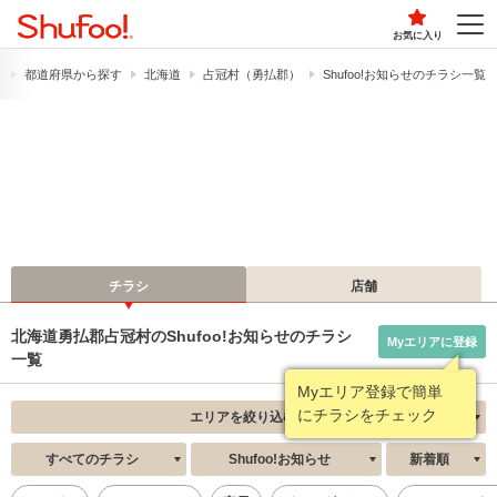
お気に入り
）
都道府県から探す
北海道
占冠村（勇払郡）
Shufoo!お知らせのチラシ一覧
チラシ
店舗
北海道勇払郡占冠村のShufoo!お知らせのチラシ
Myエリアに登録
一覧
Myエリア登録で簡単
にチラシをチェック
エリアを絞り込む
すべてのチラシ
Shufoo!お知らせ
新着順