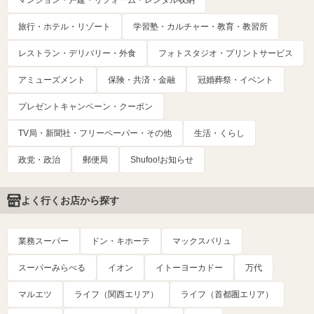
マンション・戸建・リフォーム・レンタル収納
旅行・ホテル・リゾート
学習塾・カルチャー・教育・教習所
レストラン・デリバリー・外食
フォトスタジオ・プリントサービス
アミューズメント
保険・共済・金融
冠婚葬祭・イベント
プレゼントキャンペーン・クーポン
TV局・新聞社・フリーペーパー・その他
生活・くらし
政党・政治
郵便局
Shufoo!お知らせ
よく行くお店から探す
業務スーパー
ドン・キホーテ
マックスバリュ
スーパーみらべる
イオン
イトーヨーカドー
万代
マルエツ
ライフ（関西エリア）
ライフ（首都圏エリア）