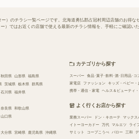
ター）のチラシ一覧ページです。北海道勇払郡占冠村周辺店舗のお得な
（シュフー）ではお近くの店舗で使える最新のチラシ情報を、手軽にご確認
カテゴリから探す
スーパー
食品･菓子･飲料･酒･日用品･コ
秋田県
山形県
福島県
家電店
ファッション
キッズ・ベビー・
県
茨城県
栃木県
群馬県
携帯・通信・家電
ヘルス＆ビューティ・
石川県
福井県
よく行くお店から探す
奈良県
和歌山県
山口県
業務スーパー
ドン・キホーテ
マックス
イトーヨーカドー
万代
マルエツ
ライ
サミット
コープこうべ
バロー
三和
デ
大分県
宮崎県
鹿児島県
沖縄県