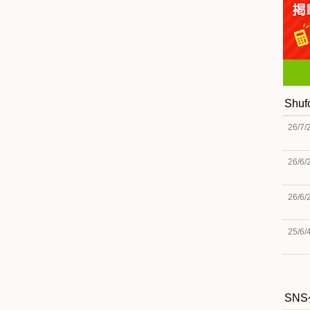
Shu
26/7/
26/6/
26/6/
25/6/
SN