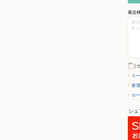
最近
最近
あり
ス
家
ホ
シュ