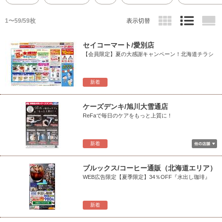
1〜59/59枚
表示切替
セイコーマート/愛別店
【会員限定】夏の大感謝キャンペーン！北海道チラシ
新着
ケーズデンキ/旭川大雪通店
ReFaで毎日のケアをもっと上質に！
新着
ブルックス/コーヒー通販（北海道エリア）
WEB広告限定【夏季限定】34％OFF『水出し珈琲』
新着