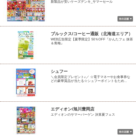
新製品が安いケーズデンキ_サマーセール
ブルックス/コーヒー通販（北海道エリア）
WEB広告限定【夏季限定】50％OFF『かんたフェ 抹茶
＆青梅』
シュフー
＼会員限定プレゼント♪／ ☆電子マネーやお食事券な
どの豪華賞品が当たる☆シュフーポイントをため...
エディオン/旭川豊岡店
エディオンのサマーバーゲン 決算夏フェス