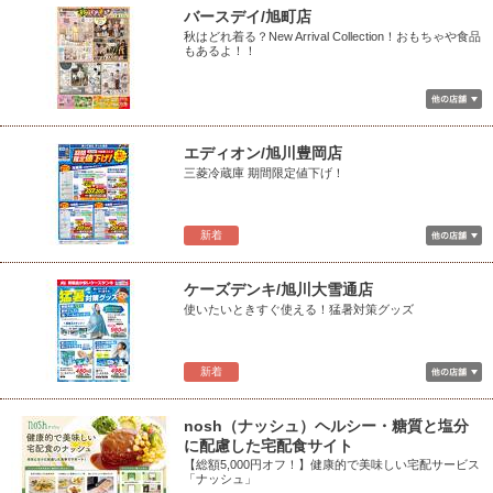
バースデイ/旭町店
秋はどれ着る？New Arrival Collection！おもちゃや食品
もあるよ！！
エディオン/旭川豊岡店
三菱冷蔵庫 期間限定値下げ！
新着
ケーズデンキ/旭川大雪通店
使いたいときすぐ使える！猛暑対策グッズ
新着
nosh（ナッシュ）ヘルシー・糖質と塩分
に配慮した宅配食サイト
【総額5,000円オフ！】健康的で美味しい宅配サービス
「ナッシュ」