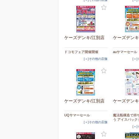
ケーズデンキ/江別店
ケーズデンキ
ドコモフェア開催開催
auサマーセール
[＋]その他の店舗
[＋
ケーズデンキ/江別店
ケーズデンキ
UQサマーセール
魔法瓶構造で持
う アイスパック
[＋]その他の店舗
[＋