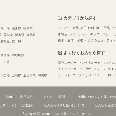
カテゴリから探す
スーパー
食品･菓子･飲料･酒･日用品･コ
秋田県
山形県
福島県
家電店
ファッション
キッズ・ベビー・
県
茨城県
栃木県
群馬県
携帯・通信・家電
ヘルス＆ビューティ・
石川県
福井県
よく行くお店から探す
奈良県
和歌山県
山口県
業務スーパー
ドン・キホーテ
マックス
イトーヨーカドー
万代
マルエツ
ライ
サミット
コープこうべ
バロー
三和
デ
大分県
宮崎県
鹿児島県
沖縄県
「Shufoo!」利用規約
よくあるご質問
ご利用についてのお問い合わ
ュフーポイント会員規約
個人情報の取り扱いについて
個人情報保護
法人のお客様（Shufoo!への掲載について）はこちら