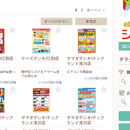
1
2
次ページ
＞
すべてのチラシ
家電店
/江別店
ケーズデンキ/江別店
ヤマダデンキ/テック
チラ
ランド滝川店
yPay使っ
熱中症リスクをアラーム音
エアコン大商談会
でお知らせ
[＋]その他の店舗
]その他の店舗
[＋]その他の店舗
/テック
ヤマダデンキ/テック
ヤマダデンキ/テック
ランド滝川店
ランド滝川店