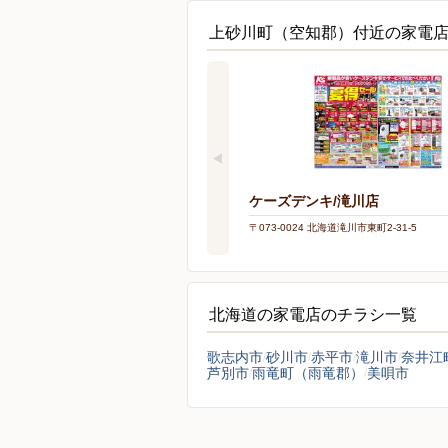
上砂川町（空知郡）付近の家電
ケーズデンキ/滝川店
〒073-0024 北海道滝川市東町2-31-5
北海道の家電店のチラシ一覧
歌志内市
砂川市
赤平市
滝川市
奈井江
芦別市
雨竜町（雨竜郡）
美唄市