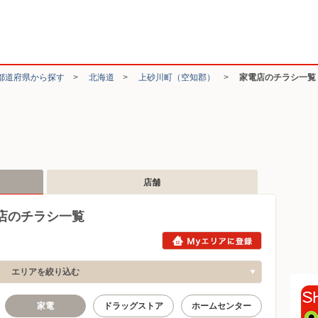
都道府県から探す
>
北海道
>
上砂川町（空知郡）
>
家電店のチラシ一覧
店舗
店のチラシ一覧
エリアを絞り込む
家電
ドラッグストア
ホームセンター