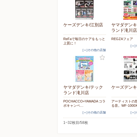
ケーズデンキ/江別店
ヤマダデンキ
ランド滝川店
ReFaで毎日のケアをもっと
REGZAフェア
上質に！
[＋
[＋]その他の店舗
ヤマダデンキ/テック
ケーズデンキ
ランド滝川店
POCHACCO×YAMADA コラ
アーティストの
ボキャンペ…
る音。WF-1000
[＋]その他の店舗
[＋
1~32枚目/58枚