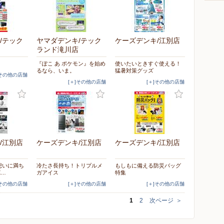
/テック
ヤマダデンキ/テック
ケーズデンキ/江別店
ランド滝川店
『ぽこ あ ポケモン』を始め
使いたいときすぐ使える！
るなら、いま。
猛暑対策グッズ
]その他の店舗
[＋]その他の店舗
[＋]その他の店舗
/江別店
ケーズデンキ/江別店
ケーズデンキ/江別店
想いに満ち
冷たさ長持ち！トリプルメ
もしもに備える防災バッグ
X…
ガアイス
特集
]その他の店舗
[＋]その他の店舗
[＋]その他の店舗
1
2
次ページ
＞