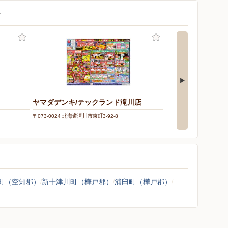
店
ヤマダデンキ/テックランド滝川店
ケーズデンキ/江別
〒073-0024 北海道滝川市東町3-92-8
〒067-0064 北海道江別市
町（空知郡）
新十津川町（樺戸郡）
浦臼町（樺戸郡）