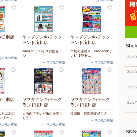
/江別店
ヤマダデンキ/テック
ヤマダデンキ/テック
ランド滝川店
ランド滝川店
Shu
amazon デバイスお盆セー
本気の値引き！Panasonicテ
ル
レビ【4K有…
26/7/
]その他の店舗
[＋]その他の店舗
[＋]その他の店舗
26/6/
26/6/
/江別店
ヤマダデンキ/テック
ヤマダデンキ/テック
25/6/
ランド滝川店
ランド滝川店
ち運ぶ氷の
大画面でテレビ番組を楽し
冷蔵庫 期間限定値引き
シリーズ
もう！
[＋]その他の店舗
]その他の店舗
[＋]その他の店舗
SN