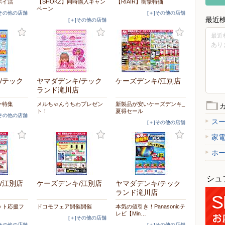
ポイ活
【SHOKZ】同時購入キャン
【RIAIR】衝撃特価
ペーン
]その他の店舗
[＋]その他の店舗
最近
[＋]その他の店舗
最近
あり
/テック
ヤマダデンキ/テック
ケーズデンキ/江別店
ランド滝川店
ー特集
メルちゃんうちわプレゼン
新製品が安いケーズデンキ_
ト！
夏得セール
]その他の店舗
ス
[＋]その他の店舗
家
ホ
シュ
/江別店
ケーズデンキ/江別店
ヤマダデンキ/テック
ランド滝川店
ット応援フ
ドコモフェア開催開催
本気の値引き！Panasonicテ
レビ【Min…
[＋]その他の店舗
]その他の店舗
[＋]その他の店舗