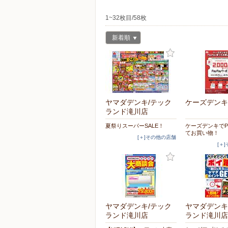
1~32枚目/58枚
新着順
ヤマダデンキ/テック
ケーズデンキ
ランド滝川店
夏祭りスーパーSALE！
ケーズデンキでPa
てお買い物！
[＋]その他の店舗
[＋
ヤマダデンキ/テック
ヤマダデンキ
ランド滝川店
ランド滝川店