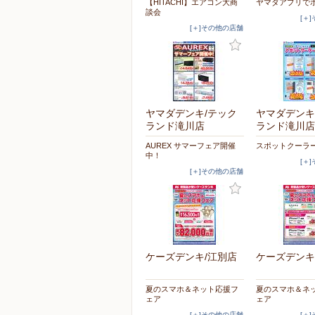
【HITACHI】エアコン大商
ヤマダアプリで
談会
[＋
[＋]その他の店舗
ヤマダデンキ/テック
ヤマダデンキ
ランド滝川店
ランド滝川店
AUREX サマーフェア開催
スポットクーラ
中！
[＋
[＋]その他の店舗
ケーズデンキ/江別店
ケーズデンキ
夏のスマホ＆ネット応援フ
夏のスマホ＆ネ
ェア
ェア
[＋]その他の店舗
[＋