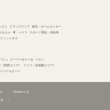
ンビニ
ドラッグストア
家具・ホームセンター
おもちゃ
車・バイク
スポーツ用品・自転車
フィットネス
バリュ
スーパーみらべる
イオン
フ（関西エリア）
ライフ（首都圏エリア）
イリーカナート
せ
Shufoo!とは
方針