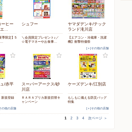
コーヒー
シュフー
ヤマダデンキ/テック
エ…
ランド滝川店
夏季限定】5
＼会員限定プレゼント♪／
【エアコン・冷蔵庫・洗濯
た…
☆電子マネーやお食事…
機】衝撃特価祭
[＋]その他の店舗
ュ/赤平
スーパーアークス/砂
ケーズデンキ/江別店
川店
リ】新規登録
ＲＡＲＡプリカ新規切替キ
もしもに備える防災バッグ
！
ャンペーン
特集
]その他の店舗
[＋]その他の店舗
1
2
3
4
次ページ
＞