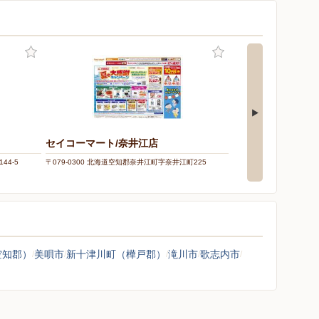
セイコーマート/奈井江店
DCM/砂川店
44-5
〒079-0300 北海道空知郡奈井江町字奈井江町225
〒073-0131 北海道砂川市東
空知郡）
美唄市
新十津川町（樺戸郡）
滝川市
歌志内市