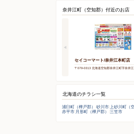
奈井江町（空知郡）付近のお店
セイコーマート/奈井江本町店
〒079-0313 北海道空知郡奈井江町字奈井江1
北海道のチラシ一覧
浦臼町（樺戸郡）
砂川市
上砂川町（
赤平市
月形町（樺戸郡）
三笠市