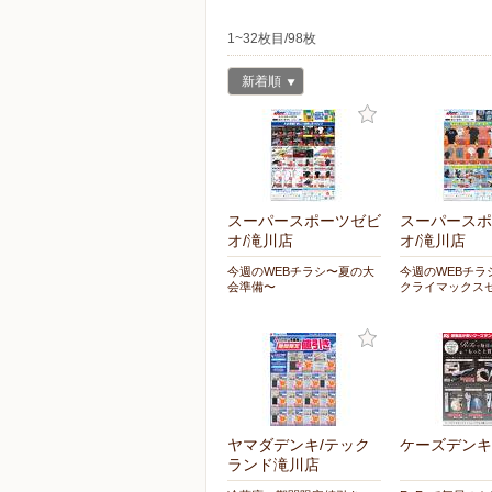
1~32枚目/98枚
新着順
スーパースポーツゼビ
スーパースポ
オ/滝川店
オ/滝川店
今週のWEBチラシ〜夏の大
今週のWEBチラ
会準備〜
クライマックス
ヤマダデンキ/テック
ケーズデンキ
ランド滝川店