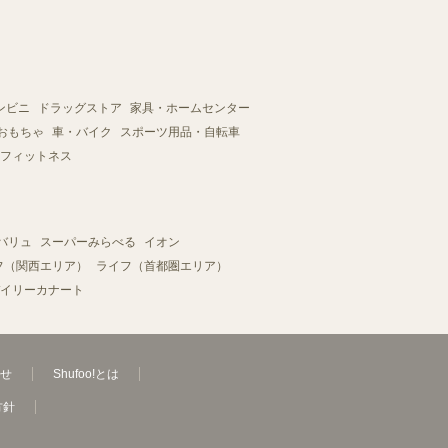
ンビニ
ドラッグストア
家具・ホームセンター
おもちゃ
車・バイク
スポーツ用品・自転車
フィットネス
バリュ
スーパーみらべる
イオン
フ（関西エリア）
ライフ（首都圏エリア）
イリーカナート
せ
Shufoo!とは
方針