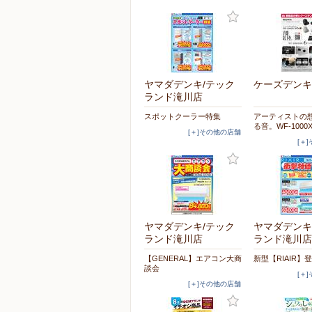
ヤマダデンキ/テック
ケーズデンキ
ランド滝川店
スポットクーラー特集
アーティストの
る音。WF-1000
[＋]その他の店舗
[＋
ヤマダデンキ/テック
ヤマダデンキ
ランド滝川店
ランド滝川店
【GENERAL】エアコン大商
新型【RIAIR】
談会
[＋
[＋]その他の店舗