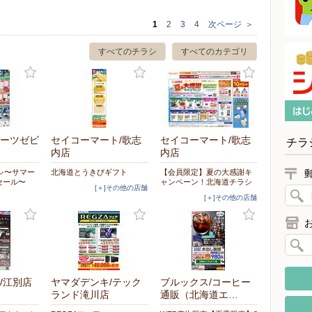
1
2
3
4
次ページ
＞
すべてのチラシ
すべてのカテゴリ
ーツゼビ
セイコーマート/歌志
セイコーマート/歌志
チラ
内店
内店
シ〜サマー
北海道とうきびギフト
【会員限定】夏の大感謝キ
セール〜
ャンペーン！北海道チラシ
[＋]その他の店舗
[＋]その他の店舗
/江別店
ヤマダデンキ/テック
ブルックス/コーヒー
ランド滝川店
通販（北海道エ…