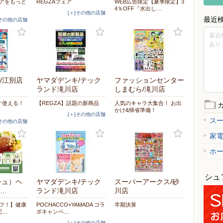
ケアをもっと
REGZAフェア
WEB広告限定【夏季限定】3
4％OFF『水出し…
[＋]その他の店舗
最近
]その他の店舗
最近
あり
/江別店
ヤマダデンキ/テック
ファッションセンター
ランド滝川店
しまむら/滝川店
ぐ使える！
【REGZA】話題の新商品
人気のキャラ大集合！ お出
かけ&帰省準備！
[＋]その他の店舗
ス
]その他の店舗
家
ホ
シュ
シュ）ヘ
ヤマダデンキ/テック
スーパーアークス/砂
…
ランド滝川店
川店
オフ！】健康
POCHACCO×YAMADA コラ
半期決算
配…
ボキャンペ…
[＋]その他の店舗