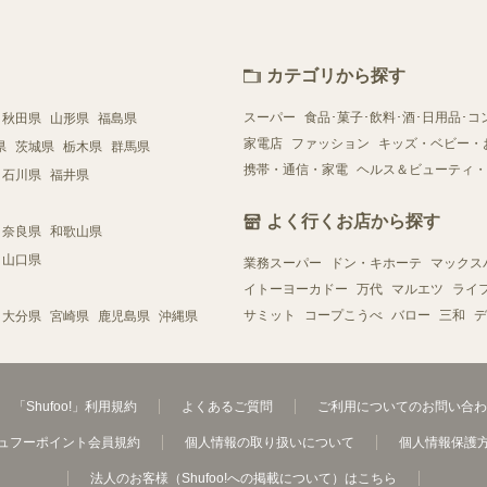
カテゴリから探す
スーパー
食品･菓子･飲料･酒･日用品･コ
秋田県
山形県
福島県
家電店
ファッション
キッズ・ベビー・
県
茨城県
栃木県
群馬県
携帯・通信・家電
ヘルス＆ビューティ・
石川県
福井県
よく行くお店から探す
奈良県
和歌山県
山口県
業務スーパー
ドン・キホーテ
マックス
イトーヨーカドー
万代
マルエツ
ライ
サミット
コープこうべ
バロー
三和
デ
大分県
宮崎県
鹿児島県
沖縄県
「Shufoo!」利用規約
よくあるご質問
ご利用についてのお問い合わ
ュフーポイント会員規約
個人情報の取り扱いについて
個人情報保護
法人のお客様（Shufoo!への掲載について）はこちら