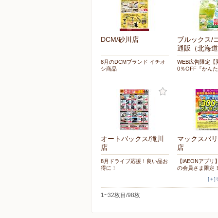
DCM/砂川店
ブルックス/
通販（北海道
8月のDCMブランド イチオ
WEB広告限定【
シ商品
0％OFF『かん
オートバックス/滝川
マックスバリ
店
店
8月ドライブ応援！良い品お
【iAEONアプ
得に！
の会員さま限定
[＋
1~32枚目/98枚