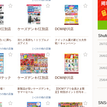
/江別店
ケーズデンキ/江別店
DCM/砂川店
Shu
想いに満ち
冷たさ長持ち！トリプルメ
クイックル夏の家ピカ大作
X…
ガアイス
戦！キャンペーン
26/7/
]その他の店舗
[＋]その他の店舗
26/6/
26/6/
/テック
ケーズデンキ/江別店
DCM/砂川店
25/6/
登場！
新製品が安いケーズデンキ_
【DCMアプリ会員さま限
サマーセール
定】特別ポイント付与キ…
]その他の店舗
[＋]その他の店舗
SN