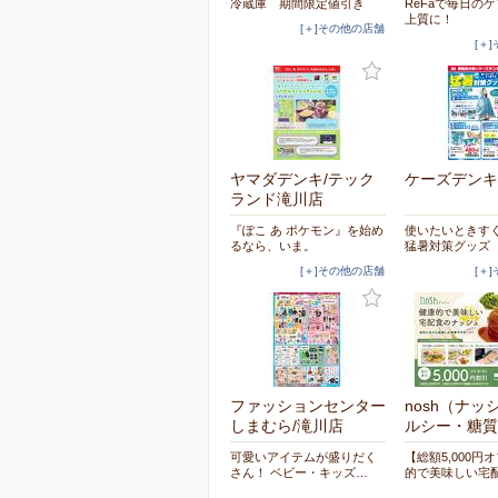
冷蔵庫 期間限定値引き
ReFaで毎日の
上質に！
[＋]その他の店舗
[＋
ヤマダデンキ/テック
ケーズデンキ
ランド滝川店
『ぽこ あ ポケモン』を始め
使いたいときす
るなら、いま。
猛暑対策グッズ
[＋]その他の店舗
[＋
ファッションセンター
nosh（ナッ
しまむら/滝川店
ルシー・糖質
可愛いアイテムが盛りだく
【総額5,000円
さん！ ベビー・キッズ…
的で美味しい宅