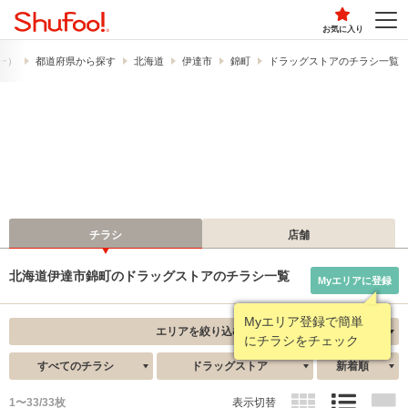
お気に入り
フー）
都道府県から探す
北海道
伊達市
錦町
ドラッグストアのチラシ一覧
チラシ
店舗
北海道伊達市錦町のドラッグストアのチラシ一覧
Myエリアに登録
Myエリア登録で簡単
エリアを絞り込む
にチラシをチェック
すべてのチラシ
ドラッグストア
新着順
1〜33/33枚
表示切替