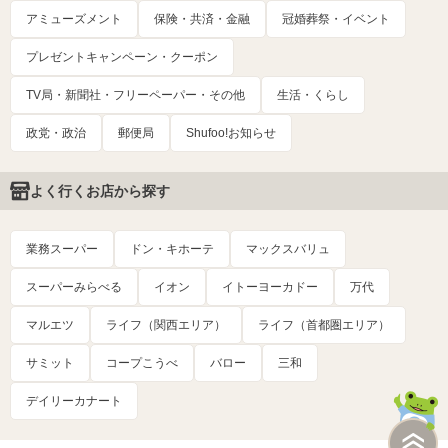
アミューズメント
保険・共済・金融
冠婚葬祭・イベント
プレゼントキャンペーン・クーポン
TV局・新聞社・フリーペーパー・その他
生活・くらし
政党・政治
郵便局
Shufoo!お知らせ
よく行くお店から探す
業務スーパー
ドン・キホーテ
マックスバリュ
スーパーみらべる
イオン
イトーヨーカドー
万代
マルエツ
ライフ（関西エリア）
ライフ（首都圏エリア）
サミット
コープこうべ
バロー
三和
デイリーカナート