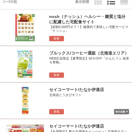
1〜5/5枚
表示切替
nosh（ナッシュ）ヘルシー・糖質と塩分
に配慮した宅配食サイト
【総額5,000円オフ！】健康的で美味しい宅配サービス
「ナッシュ」
新着
ブルックス/コーヒー通販（北海道エリア）
WEB広告限定【夏季限定】50％OFF『かんたフェ 抹茶
＆青梅』
新着
セイコーマート/たなか伊達店
北海道とうきびギフト
新着
セイコーマート/たなか伊達店
【会員限定】夏の大感謝キャンペーン！北海道チラシ