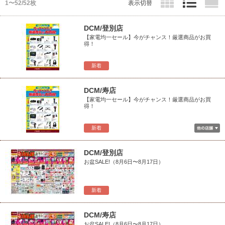
1〜52/52枚
表示切替
DCM/登別店
【家電均一セール】今がチャンス！厳選商品がお買
得！
新着
DCM/寿店
【家電均一セール】今がチャンス！厳選商品がお買
得！
新着
DCM/登別店
お盆SALE!（8月6日〜8月17日）
新着
DCM/寿店
お盆SALE!（8月6日〜8月17日）