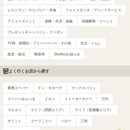
レストラン・デリバリー・外食
フォトスタジオ・プリントサービス
アミューズメント
保険・共済・金融
冠婚葬祭・イベント
プレゼントキャンペーン・クーポン
TV局・新聞社・フリーペーパー・その他
生活・くらし
政党・政治
郵便局
Shufoo!お知らせ
よく行くお店から探す
業務スーパー
ドン・キホーテ
マックスバリュ
スーパーみらべる
イオン
イトーヨーカドー
万代
マルエツ
ライフ（関西エリア）
ライフ（首都圏エリア）
サミット
コープこうべ
バロー
三和