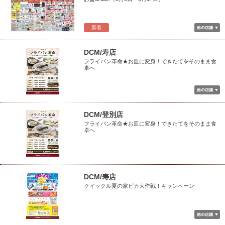
新着
DCM/寿店
フライパン革命★お皿に変身！できたてをそのまま食
卓へ
DCM/登別店
フライパン革命★お皿に変身！できたてをそのまま食
卓へ
DCM/寿店
クイックル夏の家ピカ大作戦！キャンペーン