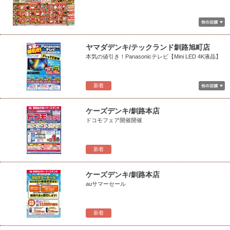
ヤマダデンキ/テックランド釧路旭町店
本気の値引き！Panasonicテレビ【Mini LED 4K液晶】
新着
ケーズデンキ/釧路本店
ドコモフェア開催開催
新着
ケーズデンキ/釧路本店
auサマーセール
新着