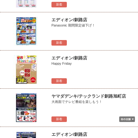
新着
エディオン/釧路店
Panasonic 期間限定値下げ！
新着
エディオン/釧路店
Happy Friday
新着
ヤマダデンキ/テックランド釧路旭町店
大画面でテレビ番組を楽しもう！
新着
エディオン/釧路店