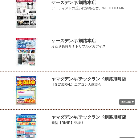
ケーズデンキ/釧路本店
アーティストの想いに満ちる音。WF-1000X M6
ケーズデンキ/釧路本店
冷たさ長持ち！トリプルメガアイス
ヤマダデンキ/テックランド釧路旭町店
【GENERAL】エアコン大商談会
ヤマダデンキ/テックランド釧路旭町店
新型【RIAIR】登場！