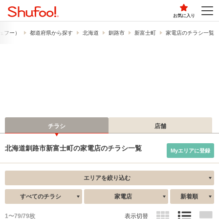
お気に入り
（シュフー）
都道府県から探す
北海道
釧路市
新富士町
家電店のチラシ一覧
チラシ
店舗
北海道釧路市新富士町の家電店のチラシ一覧
Myエリアに登録
エリアを絞り込む
すべてのチラシ
家電店
新着順
1〜79/79枚
表示切替