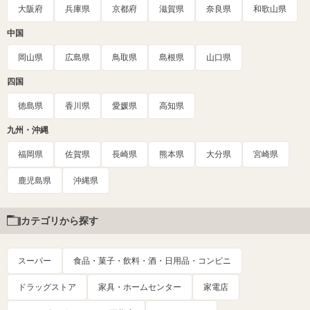
大阪府
兵庫県
京都府
滋賀県
奈良県
和歌山県
中国
岡山県
広島県
鳥取県
島根県
山口県
四国
徳島県
香川県
愛媛県
高知県
九州・沖縄
福岡県
佐賀県
長崎県
熊本県
大分県
宮崎県
鹿児島県
沖縄県
カテゴリから探す
スーパー
食品・菓子・飲料・酒・日用品・コンビニ
ドラッグストア
家具・ホームセンター
家電店