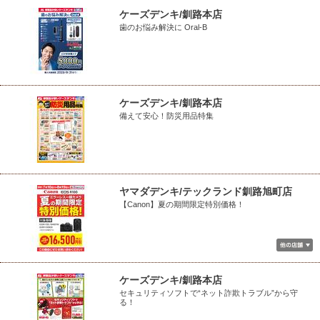
ケーズデンキ/釧路本店
歯のお悩み解決に Oral-B
ケーズデンキ/釧路本店
備えて安心！防災用品特集
ヤマダデンキ/テックランド釧路旭町店
【Canon】夏の期間限定特別価格！
ケーズデンキ/釧路本店
セキュリティソフトで“ネット詐欺トラブル”から守
る！