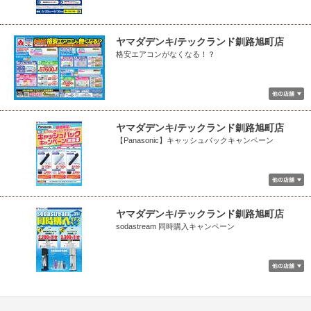
ヤマダデンキ/テックランド釧路旭町店
格安エアコンがなくなる！？
ヤマダデンキ/テックランド釧路旭町店
【Panasonic】キャッシュバックキャンペーン
ヤマダデンキ/テックランド釧路旭町店
sodastream 同時購入キャンペーン