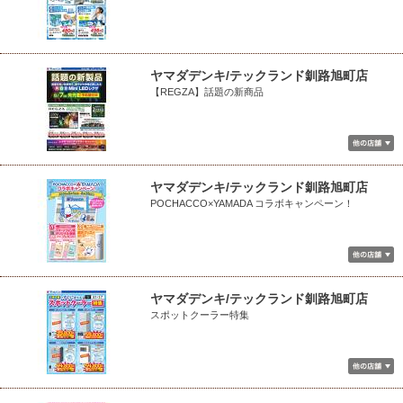
ヤマダデンキ/テックランド釧路旭町店
【REGZA】話題の新商品
ヤマダデンキ/テックランド釧路旭町店
POCHACCO×YAMADA コラボキャンペーン！
ヤマダデンキ/テックランド釧路旭町店
スポットクーラー特集