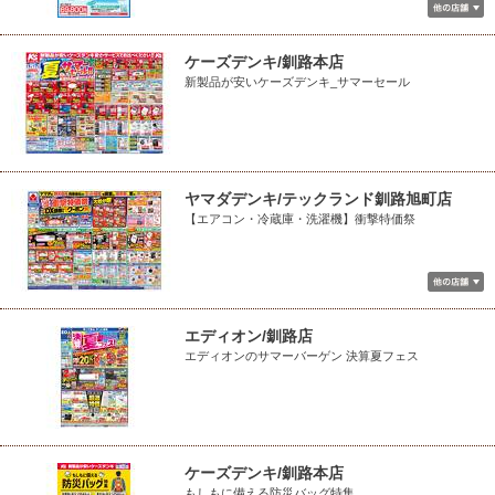
ケーズデンキ/釧路本店
新製品が安いケーズデンキ_サマーセール
ヤマダデンキ/テックランド釧路旭町店
【エアコン・冷蔵庫・洗濯機】衝撃特価祭
エディオン/釧路店
エディオンのサマーバーゲン 決算夏フェス
ケーズデンキ/釧路本店
もしもに備える防災バッグ特集