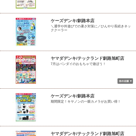
ケーズデンキ/釧路本店
＼通学や外遊びでの暑さ対策に／ひんやり長続きネッ
ククーラー
ヤマダデンキ/テックランド釧路旭町店
7月はバンダイのおもちゃで遊ぼう！
ケーズデンキ/釧路本店
期間限定！キヤノンの一眼カメラがお買い得！
ヤマダデンキ/テックランド釧路旭町店