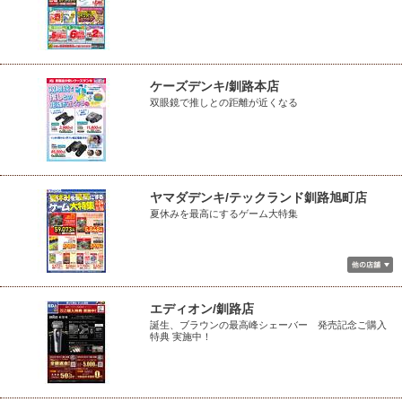
ケーズデンキ/釧路本店
双眼鏡で推しとの距離が近くなる
ヤマダデンキ/テックランド釧路旭町店
夏休みを最高にするゲーム大特集
エディオン/釧路店
誕生、ブラウンの最高峰シェーバー 発売記念ご購入
特典 実施中！