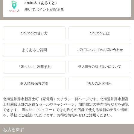
aruku&（あるくと）
歩いてポイントが貯まる
Shufoo!の使い方
Shufoo!とは
よくあるご質問
ご利用についてのお問い合わせ
「Shufoo!」利用規約
個人情報の取り扱いについて
個人情報保護方針
法人のお客様へ
北海道釧路市新富士町（家電店）のチラシ一覧ページです。北海道釧路市新富
士町周辺店舗のお得なセールやキャンペーン、期間限定の特売情報などを確認
できます。 Shufoo!（シュフー）ではお近くの店舗で使える最新のチラシ情報
を、手軽にご確認いただけます。お得な情報をぜひご活用ください。
お店を探す