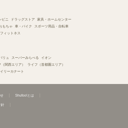
ンビニ
ドラッグストア
家具・ホームセンター
おもちゃ
車・バイク
スポーツ用品・自転車
フィットネス
バリュ
スーパーみらべる
イオン
フ（関西エリア）
ライフ（首都圏エリア）
イリーカナート
せ
Shufoo!とは
方針