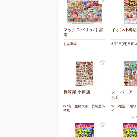
マックスバリュ/手宮
イオン小樽店
店
お盆準備
8月9日(日)日曜
長崎屋 小樽店
スーパーアー
沢店
8/7号 生鮮大市 長崎屋小
WEB限定!日曜ワ
樽店
号
[＋