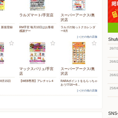
ラルズマート/手宮店
スーパーアークス/奥
沢店
リ】新規登録
RM手宮 毎月10日はお客様
ラルズの知っトクカレンダ
！
感謝デー
ー8月
[＋]その他の店舗
Shu
26/7/
26/6/
マックスバリュ/手宮
スーパーアークス/奥
店
沢店
26/6/
-8月15日
【WEB専用】アレチャレ4
RARAポイントをもらっちゃ
おう!7/16〜8…
25/6/
[＋]その他の店舗
SN