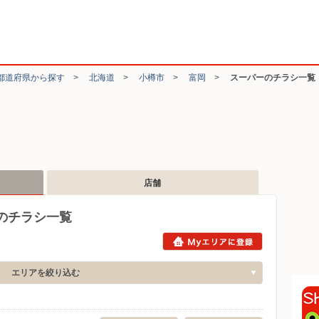
都道府県から探す
>
北海道
>
小樽市
>
富岡
>
スーパーのチラシ一覧
店舗
のチラシ一覧
エリアを絞り込む