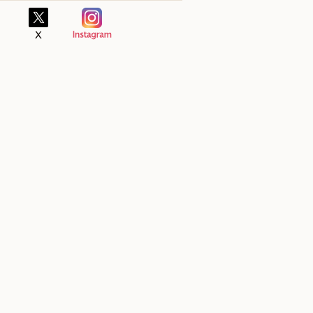
ラルズマート/手宮店
スーパ
築港11-6
〒047-0039 北海道小樽市錦町2-16
〒047-0