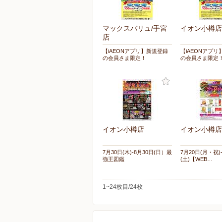
マックスバリュ/手宮
イオン小樽店
店
【iAEONアプリ】新規登録
【iAEONアプ
の会員さま限定！
の会員さま限定
イオン小樽店
イオン小樽店
7月30日(木)-8月30日(日）最
7月20日(月・祝)
強王図鑑
(土)【WEB…
1~24枚目/24枚