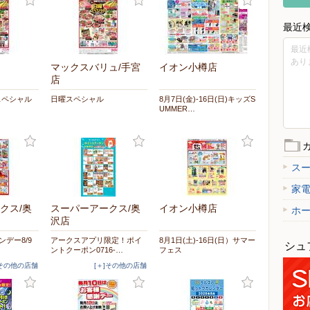
最近
最近
あり
マックスバリュ/手宮
イオン小樽店
店
スペシャル
日曜スペシャル
8月7日(金)-16日(日)キッズS
UMMER…
ス
家
クス/奥
スーパーアークス/奥
イオン小樽店
ホ
沢店
ンデー8/9
アークスアプリ限定！ポイ
8月1日(土)-16日(日）サマー
シュ
ントクーポン0716-…
フェス
]その他の店舗
[＋]その他の店舗