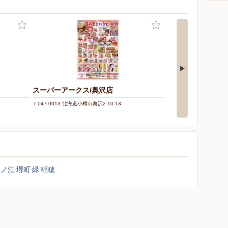
スーパーアークス/奥沢店
イオン小樽店
〒047-0013 北海道小樽市奥沢2-10-13
〒047-0008 北海道小樽市
住ノ江
堺町
緑
稲穂