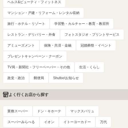
ヘルス&ビューティ・フィットネス
マンション・戸建・リフォーム・レンタル収納
旅行・ホテル・リゾート
学習塾・カルチャー・教育・教習所
レストラン・デリバリー・外食
フォトスタジオ・プリントサービス
アミューズメント
保険・共済・金融
冠婚葬祭・イベント
プレゼントキャンペーン・クーポン
TV局・新聞社・フリーペーパー・その他
生活・くらし
政党・政治
郵便局
Shufoo!お知らせ
よく行くお店から探す
業務スーパー
ドン・キホーテ
マックスバリュ
スーパーみらべる
イオン
イトーヨーカドー
万代