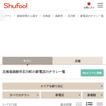
お気に入り
​（シュフー）
都道府県から探す
北海道
函館市
石川町
家電店のチラシ一覧
チラシ
店舗
北海道函館市石川町の家電店のチラシ一覧
Myエリアに登録
エリアを絞り込む
すべてのチラシ
家電店
新着順
1〜71/71枚
表示切替