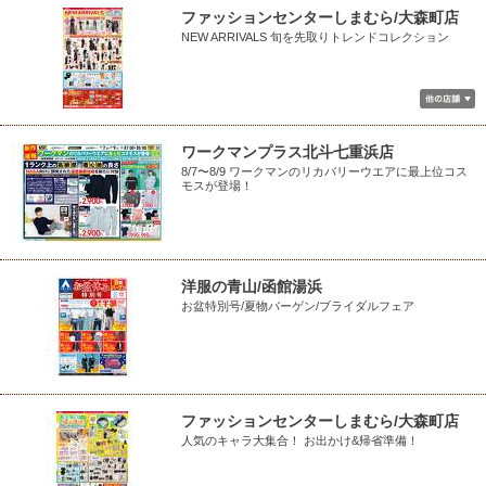
ファッションセンターしまむら/大森町店
NEW ARRIVALS 旬を先取りトレンドコレクション
ワークマンプラス北斗七重浜店
8/7〜8/9 ワークマンのリカバリーウエアに最上位コス
モスが登場！
洋服の青山/函館湯浜
お盆特別号/夏物バーゲン/ブライダルフェア
ファッションセンターしまむら/大森町店
人気のキャラ大集合！ お出かけ&帰省準備！