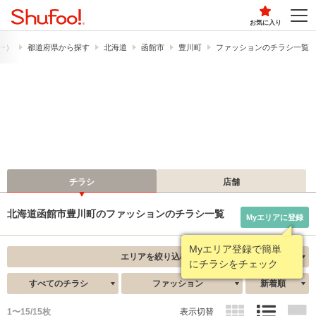
お気に入り
フー）
都道府県から探す
北海道
函館市
豊川町
ファッションのチラシ一覧
チラシ
店舗
北海道函館市豊川町のファッションのチラシ一覧
Myエリアに登録
Myエリア登録で簡単
エリアを絞り込む
にチラシをチェック
すべてのチラシ
ファッション
新着順
1〜15/15枚
表示切替