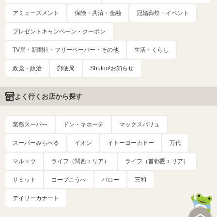
アミューズメント
保険・共済・金融
冠婚葬祭・イベント
プレゼントキャンペーン・クーポン
TV局・新聞社・フリーペーパー・その他
生活・くらし
政党・政治
郵便局
Shufoo!お知らせ
よく行くお店から探す
業務スーパー
ドン・キホーテ
マックスバリュ
スーパーみらべる
イオン
イトーヨーカドー
万代
マルエツ
ライフ（関西エリア）
ライフ（首都圏エリア）
サミット
コープこうべ
バロー
三和
デイリーカナート