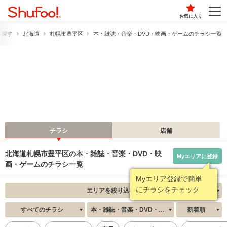
お気に入り
ら探す
北海道
札幌市豊平区
本・雑誌・音楽・DVD・映画・ゲームのチラシ一覧
チラシ
店舗
北海道札幌市豊平区の本・雑誌・音楽・DVD・映
Myエリアに登録
画・ゲームのチラシ一覧
Myエリア登録で簡単
にチラシをチェック
エリアを絞り込む
すべてのチラシ
本・雑誌・音楽・DVD・映画・ゲーム
新着順