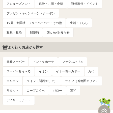
アミューズメント
保険・共済・金融
冠婚葬祭・イベント
プレゼントキャンペーン・クーポン
TV局・新聞社・フリーペーパー・その他
生活・くらし
政党・政治
郵便局
Shufoo!お知らせ
よく行くお店から探す
業務スーパー
ドン・キホーテ
マックスバリュ
スーパーみらべる
イオン
イトーヨーカドー
万代
マルエツ
ライフ（関西エリア）
ライフ（首都圏エリア）
サミット
コープこうべ
バロー
三和
デイリーカナート