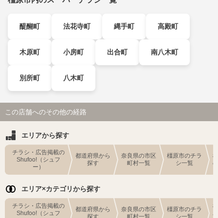
醍醐町
法花寺町
縄手町
高殿町
木原町
小房町
出合町
南八木町
別所町
八木町
この店舗へのその他の経路
エリアから探す
チラシ・広告掲載の
都道府県から
奈良県の市区
橿原市のチラ
Shufoo!（シュフ
探す
町村一覧
シ一覧
ー）
エリア×カテゴリから探す
チラシ・広告掲載の
都道府県から
奈良県の市区
橿原市のチラ
Shufoo!（シュフ
探す
町村一覧
シ一覧