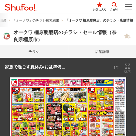
お気に入り
さがす
結果
「オークワ」のチラシ検索結果
「オークワ 橿原醍醐店」のチラシ・店舗情報
オークワ 橿原醍醐店のチラシ・セール情報（奈
良県橿原市）
チラシ
店舗詳細
家族で過ごす夏休み/お盆準備＿
1/2
拡大