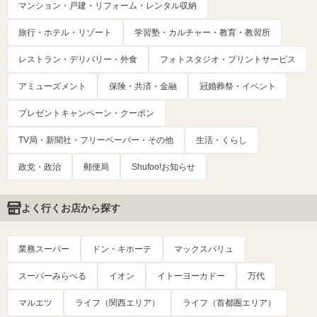
マンション・戸建・リフォーム・レンタル収納
旅行・ホテル・リゾート
学習塾・カルチャー・教育・教習所
レストラン・デリバリー・外食
フォトスタジオ・プリントサービス
アミューズメント
保険・共済・金融
冠婚葬祭・イベント
プレゼントキャンペーン・クーポン
TV局・新聞社・フリーペーパー・その他
生活・くらし
政党・政治
郵便局
Shufoo!お知らせ
よく行くお店から探す
業務スーパー
ドン・キホーテ
マックスバリュ
スーパーみらべる
イオン
イトーヨーカドー
万代
マルエツ
ライフ（関西エリア）
ライフ（首都圏エリア）