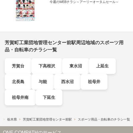
今週のWEBチラシ～アーリーオータムセール～
芳賀町工業団地管理センター前駅周辺地域のスポーツ用
品・自転車のチラシ一覧
芳賀台
下高根沢
東水沼
上延生
北長島
与能
西水沼
祖母井
祖母井南
下延生
す
栃木県
芳賀町工業団地管理センター前駅
スポーツ用品・自転車のチラシ一覧
ONE COMPATHのサービス