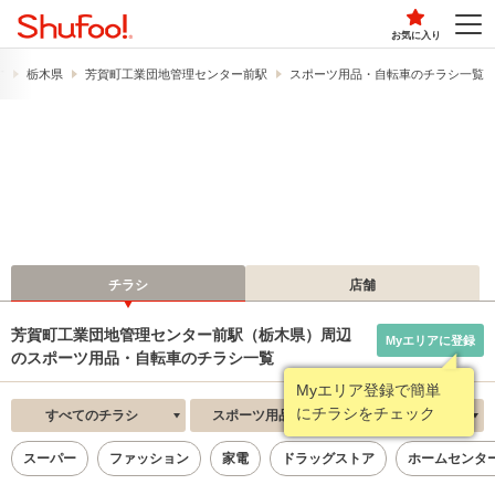
お気に入り
す
栃木県
芳賀町工業団地管理センター前駅
スポーツ用品・自転車のチラシ一覧
チラシ
店舗
芳賀町工業団地管理センター前駅（栃木県）周辺
Myエリアに登録
のスポーツ用品・自転車のチラシ一覧
Myエリア登録で簡単
にチラシをチェック
すべてのチラシ
スポーツ用品・自転車
新着順
スーパー
ファッション
家電
ドラッグストア
ホームセンタ