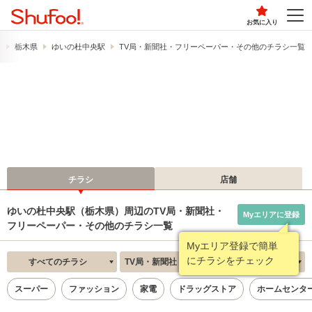
お気に入り
す
栃木県
ゆいの杜中央駅
TV局・新聞社・フリーペーパー・その他のチラシ一覧
チラシ
店舗
ゆいの杜中央駅（栃木県）周辺のTV局・新聞社・
Myエリアに登録
フリーペーパー・その他のチラシ一覧
Myエリア登録で簡単
にチラシをチェック
すべてのチラシ
TV局・新聞社・フリーペーパー・その他
新着順
スーパー
ファッション
家電
ドラッグストア
ホームセンタ