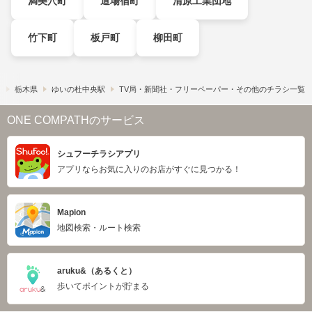
満美穴町
道場宿町
清原工業団地
竹下町
板戸町
柳田町
す
栃木県
ゆいの杜中央駅
TV局・新聞社・フリーペーパー・その他のチラシ一覧
ONE COMPATHのサービス
シュフーチラシアプリ
アプリならお気に入りのお店がすぐに見つかる！
Mapion
地図検索・ルート検索
aruku&（あるくと）
歩いてポイントが貯まる