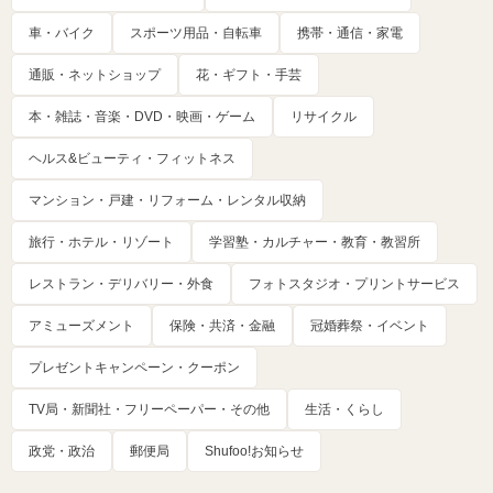
車・バイク
スポーツ用品・自転車
携帯・通信・家電
通販・ネットショップ
花・ギフト・手芸
本・雑誌・音楽・DVD・映画・ゲーム
リサイクル
ヘルス&ビューティ・フィットネス
マンション・戸建・リフォーム・レンタル収納
旅行・ホテル・リゾート
学習塾・カルチャー・教育・教習所
レストラン・デリバリー・外食
フォトスタジオ・プリントサービス
アミューズメント
保険・共済・金融
冠婚葬祭・イベント
プレゼントキャンペーン・クーポン
TV局・新聞社・フリーペーパー・その他
生活・くらし
政党・政治
郵便局
Shufoo!お知らせ