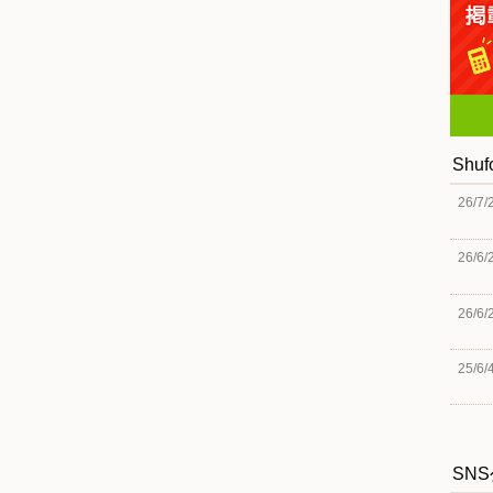
Shu
26/7/
26/6/
26/6/
25/6/
SN