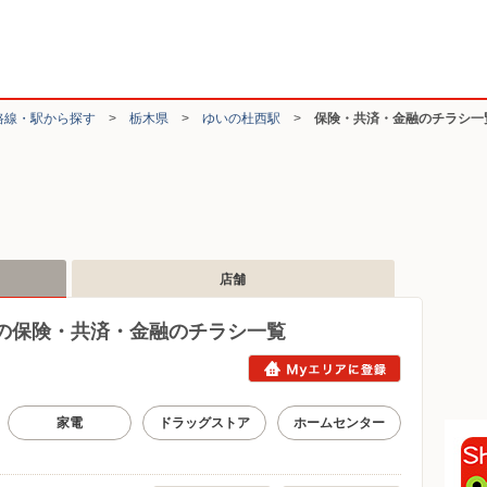
路線・駅から探す
>
栃木県
>
ゆいの杜西駅
>
保険・共済・金融のチラシ一
店舗
の保険・共済・金融のチラシ一覧
家電
ドラッグストア
ホームセンター