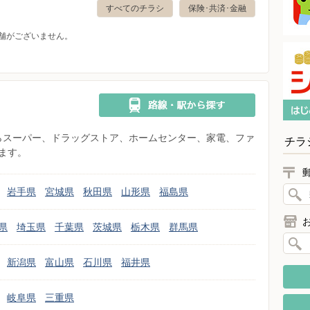
すべてのチラシ
保険･共済･金融
舗がございません。
県からスーパー、ドラッグストア、ホームセンター、家電、ファ
チラ
ます。
岩手県
宮城県
秋田県
山形県
福島県
県
埼玉県
千葉県
茨城県
栃木県
群馬県
新潟県
富山県
石川県
福井県
岐阜県
三重県