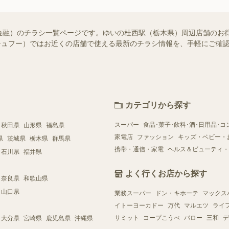
金融）のチラシ一覧ページです。ゆいの杜西駅（栃木県）周辺店舗のお
o!（シュフー）ではお近くの店舗で使える最新のチラシ情報を、手軽にご
カテゴリから探す
スーパー
食品･菓子･飲料･酒･日用品･コ
秋田県
山形県
福島県
家電店
ファッション
キッズ・ベビー・
県
茨城県
栃木県
群馬県
携帯・通信・家電
ヘルス＆ビューティ・
石川県
福井県
よく行くお店から探す
奈良県
和歌山県
山口県
業務スーパー
ドン・キホーテ
マックス
イトーヨーカドー
万代
マルエツ
ライ
サミット
コープこうべ
バロー
三和
デ
大分県
宮崎県
鹿児島県
沖縄県