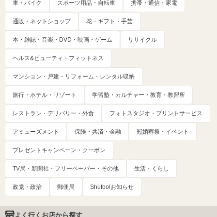
車・バイク
スポーツ用品・自転車
携帯・通信・家電
通販・ネットショップ
花・ギフト・手芸
本・雑誌・音楽・DVD・映画・ゲーム
リサイクル
ヘルス&ビューティ・フィットネス
マンション・戸建・リフォーム・レンタル収納
旅行・ホテル・リゾート
学習塾・カルチャー・教育・教習所
レストラン・デリバリー・外食
フォトスタジオ・プリントサービス
アミューズメント
保険・共済・金融
冠婚葬祭・イベント
プレゼントキャンペーン・クーポン
TV局・新聞社・フリーペーパー・その他
生活・くらし
政党・政治
郵便局
Shufoo!お知らせ
よく行くお店から探す