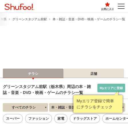
お気に入り
栃木県
グリーンスタジアム前駅
本・雑誌・音楽・DVD・映画・ゲームのチラシ一覧
チラシ
店舗
グリーンスタジアム前駅（栃木県）周辺の本・雑
Myエリアに登録
誌・音楽・DVD・映画・ゲームのチラシ一覧
Myエリア登録で簡単
にチラシをチェック
すべてのチラシ
本・雑誌・音楽・DVD・映画・ゲーム
新着順
スーパー
ファッション
家電
ドラッグストア
ホームセンタ