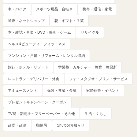
車・バイク
スポーツ用品・自転車
携帯・通信・家電
通販・ネットショップ
花・ギフト・手芸
本・雑誌・音楽・DVD・映画・ゲーム
リサイクル
ヘルス&ビューティ・フィットネス
マンション・戸建・リフォーム・レンタル収納
旅行・ホテル・リゾート
学習塾・カルチャー・教育・教習所
レストラン・デリバリー・外食
フォトスタジオ・プリントサービス
アミューズメント
保険・共済・金融
冠婚葬祭・イベント
プレゼントキャンペーン・クーポン
TV局・新聞社・フリーペーパー・その他
生活・くらし
政党・政治
郵便局
Shufoo!お知らせ