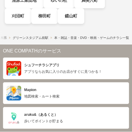
清原工業団地
ゆいの杜
満美穴町
刈沼町
柳田町
鐺山町
栃木県
グリーンスタジアム前駅
本・雑誌・音楽・DVD・映画・ゲームのチラシ一覧
ONE COMPATHのサービス
シュフーチラシアプリ
アプリならお気に入りのお店がすぐに見つかる！
Mapion
地図検索・ルート検索
aruku&（あるくと）
歩いてポイントが貯まる