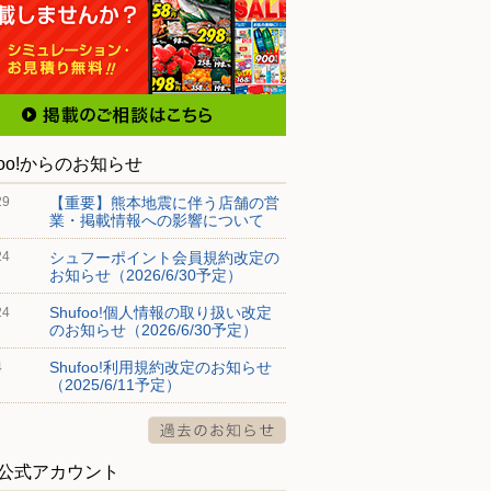
foo!からのお知らせ
【重要】熊本地震に伴う店舗の営
29
業・掲載情報への影響について
シュフーポイント会員規約改定の
24
お知らせ（2026/6/30予定）
Shufoo!個人情報の取り扱い改定
24
のお知らせ（2026/6/30予定）
Shufoo!利用規約改定のお知らせ
4
（2025/6/11予定）
S公式アカウント
サニー日田
ザ・ビ