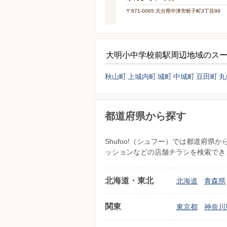
〒871-0065 大分県中津市蛭子町3丁目99
大明小中学校前駅周辺地域のス
秋山町
上城内町
城町
中城町
豆田町
丸
都道府県から探す
Shufoo!（シュフー）では都道府
ッションなどの店舗チラシを検索でき
北海道・東北
北海道
青森県
関東
東京都
神奈川