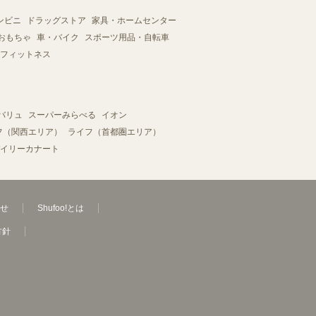
ンビニ
ドラッグストア
家具・ホームセンター
おもちゃ
車・バイク
スポーツ用品・自転車
フィットネス
バリュ
スーパーみらべる
イオン
フ（関西エリア）
ライフ（首都圏エリア）
イリーカナート
せ
Shufoo!とは
方針