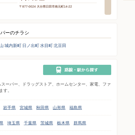
〒877-0024 大分県日田市南元町14-22
〒877-0000 大分県日田
ーパーのチラシ
山
城内新町
日ノ出町
水目町
北豆田
県からスーパー、ドラッグストア、ホームセンター、家電、ファ
ます。
岩手県
宮城県
秋田県
山形県
福島県
県
埼玉県
千葉県
茨城県
栃木県
群馬県