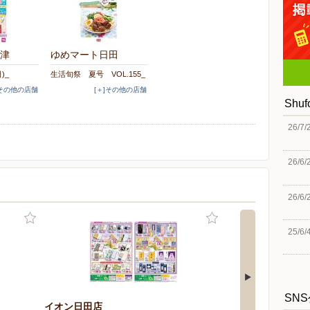
津
ゆめマート日田
日)_
生活旬祭 夏号 VOL.155_
]その他の店舗
[＋]その他の店舗
Shu
26/7/
26/6/
ー
26/6/
25/6/
SN
イオン日田店
ゆめマート日田