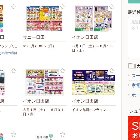
最近
最近
あり
田
サニー日田
イオン日田店
グランプリ_
8/3（月）-8/16（日）
８月１日（土）～８月１５
日（土）
]その他の店舗
ス
家
ホ
府
イオン日田店
イオン日田店
_
８月１日（土）～８月３１
イオン九州オンライン
シュ
日（月）