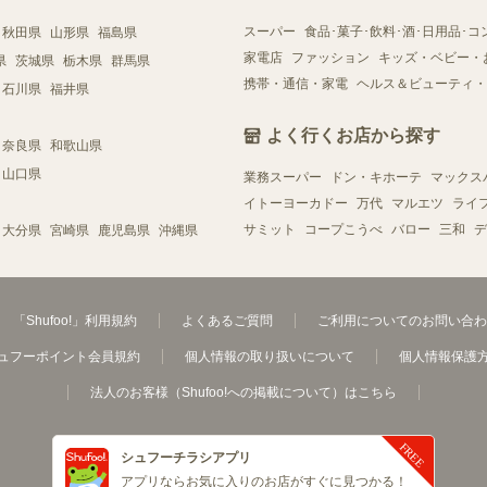
スーパー
食品･菓子･飲料･酒･日用品･コ
秋田県
山形県
福島県
家電店
ファッション
キッズ・ベビー・
県
茨城県
栃木県
群馬県
携帯・通信・家電
ヘルス＆ビューティ・
石川県
福井県
よく行くお店から探す
奈良県
和歌山県
山口県
業務スーパー
ドン・キホーテ
マックス
イトーヨーカドー
万代
マルエツ
ライ
サミット
コープこうべ
バロー
三和
デ
大分県
宮崎県
鹿児島県
沖縄県
「Shufoo!」利用規約
よくあるご質問
ご利用についてのお問い合わ
ュフーポイント会員規約
個人情報の取り扱いについて
個人情報保護
法人のお客様（Shufoo!への掲載について）はこちら
シュフーチラシアプリ
アプリならお気に入りのお店がすぐに見つかる！