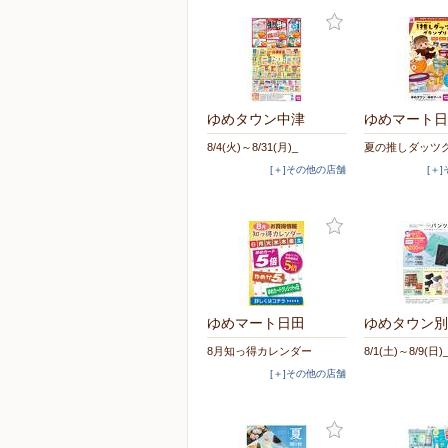
ゆめタウン中津
ゆめマート日
8/4(火)～8/31(月)_
夏の推しダッツ
[＋]その他の店舗
[＋
ゆめマート日田
ゆめタウン別
8月知っ得カレンダー
8/1(土)～8/9(日)
[＋]その他の店舗