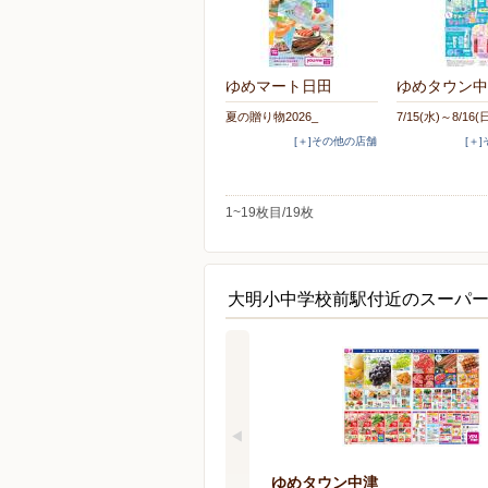
ゆめマート日田
ゆめタウン中
夏の贈り物2026_
7/15(水)～8/16(
[＋]その他の店舗
[＋
1~19枚目/19枚
大明小中学校前駅付近のスーパ
ゆめタウン中津