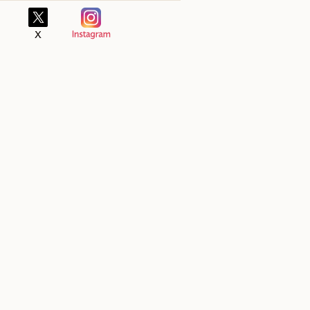
市大字十二町岸高564番地-1
〒877-0000 大分県日田市大字渡里字上瀬井手71番地1
〒877-