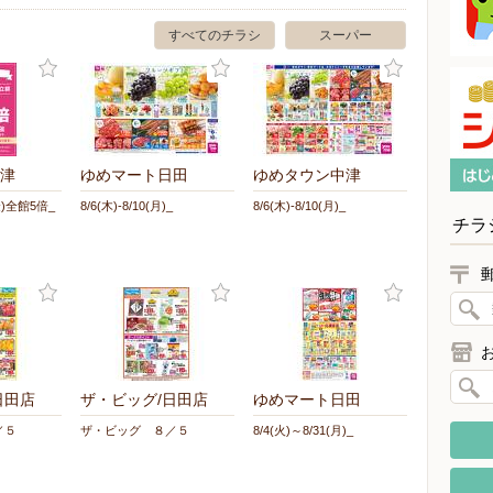
すべてのチラシ
スーパー
津
ゆめマート日田
ゆめタウン中津
)全館5倍_
8/6(木)-8/10(月)_
8/6(木)-8/10(月)_
チラ
日田店
ザ・ビッグ/日田店
ゆめマート日田
／５
ザ・ビッグ ８／５
8/4(火)～8/31(月)_