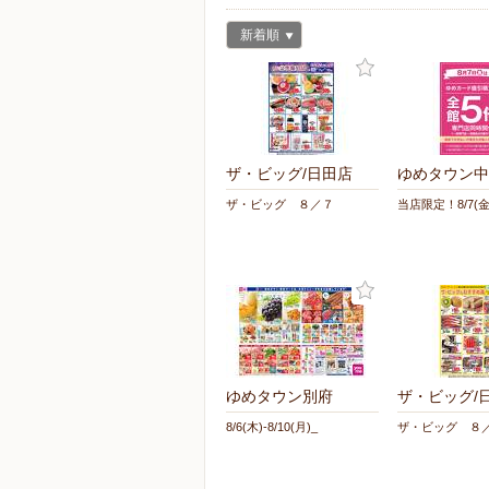
新着順
ザ・ビッグ/日田店
ゆめタウン中
ザ・ビッグ ８／７
当店限定！8/7(金
ゆめタウン別府
ザ・ビッグ/
8/6(木)-8/10(月)_
ザ・ビッグ ８