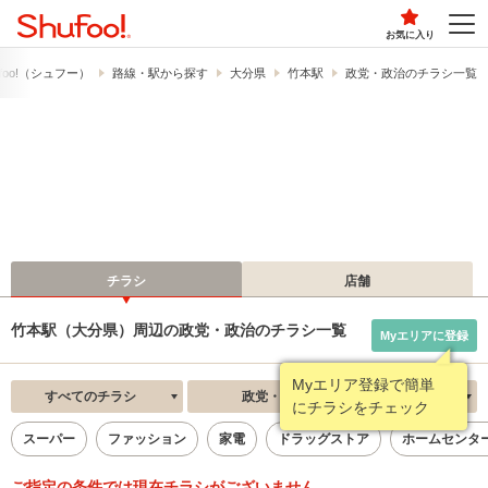
お気に入り
foo!​（シュフー）
路線・駅から探す
大分県
竹本駅
政党・政治のチラシ一覧
チラシ
店舗
竹本駅（大分県）周辺の政党・政治のチラシ一覧
Myエリアに登録
Myエリア登録で簡単
すべてのチラシ
政党・政治
新着順
にチラシをチェック
スーパー
ファッション
家電
ドラッグストア
ホームセンタ
ご指定の条件では現在チラシがございません。