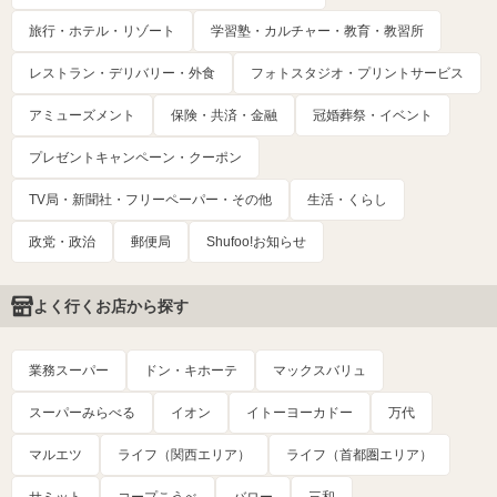
旅行・ホテル・リゾート
学習塾・カルチャー・教育・教習所
レストラン・デリバリー・外食
フォトスタジオ・プリントサービス
アミューズメント
保険・共済・金融
冠婚葬祭・イベント
プレゼントキャンペーン・クーポン
TV局・新聞社・フリーペーパー・その他
生活・くらし
政党・政治
郵便局
Shufoo!お知らせ
よく行くお店から探す
業務スーパー
ドン・キホーテ
マックスバリュ
スーパーみらべる
イオン
イトーヨーカドー
万代
マルエツ
ライフ（関西エリア）
ライフ（首都圏エリア）