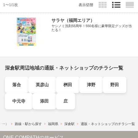
1〜1/1枚
表示切替
サラヤ（福岡エリア）
ヤシノミ洗剤55周年！550名様に豪華限定グッズが当
たる！
深倉駅周辺地域の通販・ネットショップのチラシ一覧
落合
英彦山
桝田
津野
野田
中元寺
添田
庄
ュフー）
路線・駅から探す
福岡県
深倉駅
通販・ネットショップのチラシ一覧
ONE COMPATHのサービス