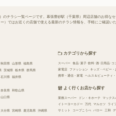
知らせ）のチラシ一覧ページです。幕張豊砂駅（千葉県）周辺店舗のお得な
（シュフー）ではお近くの店舗で使える最新のチラシ情報を、手軽にご確認
カテゴリから探す
スーパー
食品･菓子･飲料･酒･日用品･コ
秋田県
山形県
福島県
家電店
ファッション
キッズ・ベビー・
県
茨城県
栃木県
群馬県
携帯・通信・家電
ヘルス＆ビューティ・
石川県
福井県
よく行くお店から探す
奈良県
和歌山県
山口県
業務スーパー
ドン・キホーテ
マックス
イトーヨーカドー
万代
マルエツ
ライ
サミット
コープこうべ
バロー
三和
デ
大分県
宮崎県
鹿児島県
沖縄県