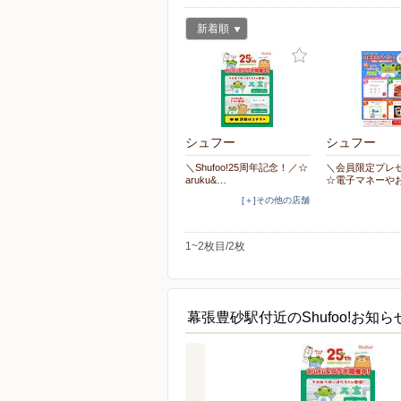
新着順
シュフー
シュフー
＼Shufoo!25周年記念！／☆
＼会員限定プレ
aruku&…
☆電子マネーや
[＋]その他の店舗
1~2枚目/2枚
幕張豊砂駅付近のShufoo!お知ら