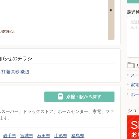
最近
最近
あり
PAN芝浦ビル
お知らせのチラシ
浜
打瀬
真砂
磯辺
ス
家
ホ
シュ
県からスーパー、ドラッグストア、ホームセンター、家電、ファ
ます。
岩手県
宮城県
秋田県
山形県
福島県