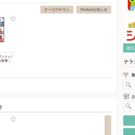
すべてのチラシ
Shufoo!お知らせ
ゼント♪／
お食事…
チラ
せ