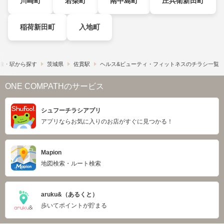
川崎町
若柴町
南中島町
庄兵衛新田町
稲荷新田町
入地町
線・駅から探す
茨城県
佐貫駅
ヘルス&ビューティ・フィットネスのチラシ一覧
ONE COMPATHのサービス
シュフーチラシアプリ
アプリならお気に入りのお店がすぐに見つかる！
Mapion
地図検索・ルート検索
aruku&（あるくと）
歩いてポイントが貯まる