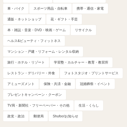
車・バイク
スポーツ用品・自転車
携帯・通信・家電
通販・ネットショップ
花・ギフト・手芸
本・雑誌・音楽・DVD・映画・ゲーム
リサイクル
ヘルス&ビューティ・フィットネス
マンション・戸建・リフォーム・レンタル収納
旅行・ホテル・リゾート
学習塾・カルチャー・教育・教習所
レストラン・デリバリー・外食
フォトスタジオ・プリントサービス
アミューズメント
保険・共済・金融
冠婚葬祭・イベント
プレゼントキャンペーン・クーポン
TV局・新聞社・フリーペーパー・その他
生活・くらし
政党・政治
郵便局
Shufoo!お知らせ