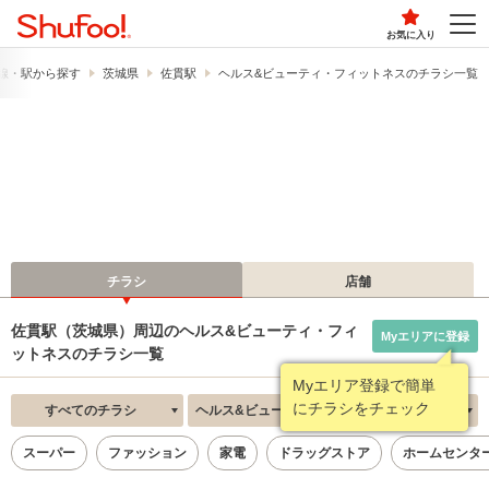
お気に入り
線・駅から探す
茨城県
佐貫駅
ヘルス&ビューティ・フィットネスのチラシ一覧
チラシ
店舗
佐貫駅（茨城県）周辺のヘルス&ビューティ・フィ
Myエリアに登録
ットネスのチラシ一覧
Myエリア登録で簡単
にチラシをチェック
すべてのチラシ
ヘルス&ビューティ・フィットネス
新着順
スーパー
ファッション
家電
ドラッグストア
ホームセンタ