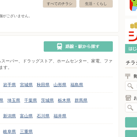
すべてのチラシ
生活・くらし
舗がございません。
県からスーパー、ドラッグストア、ホームセンター、家電、ファ
チラ
ます。
岩手県
宮城県
秋田県
山形県
福島県
県
埼玉県
千葉県
茨城県
栃木県
群馬県
新潟県
富山県
石川県
福井県
岐阜県
三重県