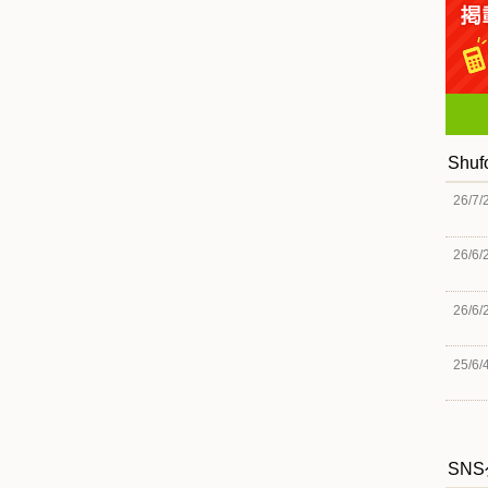
Shu
26/7/
26/6/
26/6/
25/6/
SN