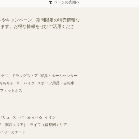
ページの先頭へ
ルやキャンペーン、期間限定の特売情報な
だけます。お得な情報をぜひご活用くださ
ンビニ
ドラッグストア
家具・ホームセンター
おもちゃ
車・バイク
スポーツ用品・自転車
フィットネス
バリュ
スーパーみらべる
イオン
フ（関西エリア）
ライフ（首都圏エリア）
イリーカナート