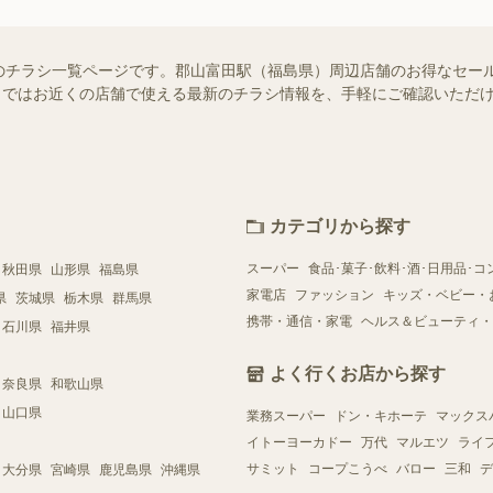
のチラシ一覧ページです。郡山富田駅（福島県）周辺店舗のお得なセー
ュフー）ではお近くの店舗で使える最新のチラシ情報を、手軽にご確認いた
カテゴリから探す
スーパー
食品･菓子･飲料･酒･日用品･コ
秋田県
山形県
福島県
家電店
ファッション
キッズ・ベビー・
県
茨城県
栃木県
群馬県
携帯・通信・家電
ヘルス＆ビューティ・
石川県
福井県
よく行くお店から探す
奈良県
和歌山県
山口県
業務スーパー
ドン・キホーテ
マックス
イトーヨーカドー
万代
マルエツ
ライ
サミット
コープこうべ
バロー
三和
デ
大分県
宮崎県
鹿児島県
沖縄県