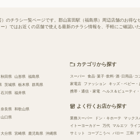
芸）のチラシ一覧ページです。郡山富田駅（福島県）周辺店舗のお得な
（シュフー）ではお近くの店舗で使える最新のチラシ情報を、手軽にご確認
カテゴリから探す
スーパー
食品･菓子･飲料･酒･日用品･コ
秋田県
山形県
福島県
家電店
ファッション
キッズ・ベビー・
県
茨城県
栃木県
群馬県
携帯・通信・家電
ヘルス＆ビューティ・
石川県
福井県
よく行くお店から探す
奈良県
和歌山県
山口県
業務スーパー
ドン・キホーテ
マックス
イトーヨーカドー
万代
マルエツ
ライ
サミット
コープこうべ
バロー
三和
デ
大分県
宮崎県
鹿児島県
沖縄県