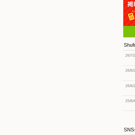
Shu
26/7/
26/6/
26/6/
25/6/
SN