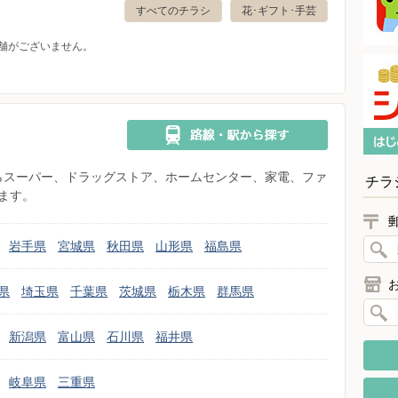
すべてのチラシ
花･ギフト･手芸
舗がございません。
県からスーパー、ドラッグストア、ホームセンター、家電、ファ
チラ
ます。
岩手県
宮城県
秋田県
山形県
福島県
県
埼玉県
千葉県
茨城県
栃木県
群馬県
新潟県
富山県
石川県
福井県
岐阜県
三重県