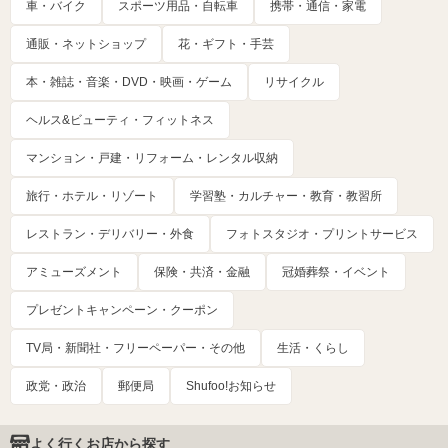
車・バイク
スポーツ用品・自転車
携帯・通信・家電
通販・ネットショップ
花・ギフト・手芸
本・雑誌・音楽・DVD・映画・ゲーム
リサイクル
ヘルス&ビューティ・フィットネス
マンション・戸建・リフォーム・レンタル収納
旅行・ホテル・リゾート
学習塾・カルチャー・教育・教習所
レストラン・デリバリー・外食
フォトスタジオ・プリントサービス
アミューズメント
保険・共済・金融
冠婚葬祭・イベント
プレゼントキャンペーン・クーポン
TV局・新聞社・フリーペーパー・その他
生活・くらし
政党・政治
郵便局
Shufoo!お知らせ
よく行くお店から探す