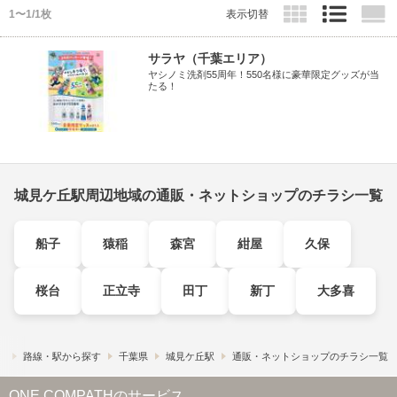
1〜1/1枚
表示切替
サラヤ（千葉エリア）
ヤシノミ洗剤55周年！550名様に豪華限定グッズが当
たる！
城見ケ丘駅周辺地域の通販・ネットショップのチラシ一覧
船子
猿稲
森宮
紺屋
久保
桜台
正立寺
田丁
新丁
大多喜
）
路線・駅から探す
千葉県
城見ケ丘駅
通販・ネットショップのチラシ一覧
ONE COMPATHのサービス