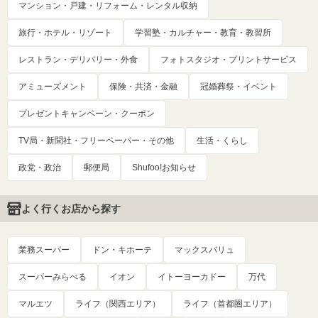
マンション・戸建・リフォーム・レンタル収納
旅行・ホテル・リゾート
学習塾・カルチャー・教育・教習所
レストラン・デリバリー・外食
フォトスタジオ・プリントサービス
アミューズメント
保険・共済・金融
冠婚葬祭・イベント
プレゼントキャンペーン・クーポン
TV局・新聞社・フリーペーパー・その他
生活・くらし
政党・政治
郵便局
Shufoo!お知らせ
よく行くお店から探す
業務スーパー
ドン・キホーテ
マックスバリュ
スーパーみらべる
イオン
イトーヨーカドー
万代
マルエツ
ライフ（関西エリア）
ライフ（首都圏エリア）