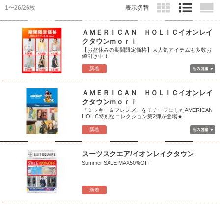
1〜26/26枚
表示切替
ＡＭＥＲＩＣＡＮ ＨＯＬＩＣイオンレイ
クタウンｍｏｒｉ
【お盆休みの期間限定価格】大人気アイテムも多数お
値引き中！
新着
ＡＭＥＲＩＣＡＮ ＨＯＬＩＣイオンレイ
クタウンｍｏｒｉ
『ミッキー＆フレンズ』をモチーフにしたAMERICAN
HOLIC特別なコレクション第2弾が登場★
新着
スーツスクエア/イオンレイクタウン
Summer SALE MAX50%OFF
新着