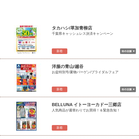
タカハシ/草加青柳店
千葉県キャッシュレス決済キャンペーン
新着
洋服の青山/越谷
お盆特別号/夏物バーゲン/ブライダルフェア
新着
BELLUNA イトーヨーカドー三郷店
人気商品が週替わりでお買得！＆緊急告知！
新着