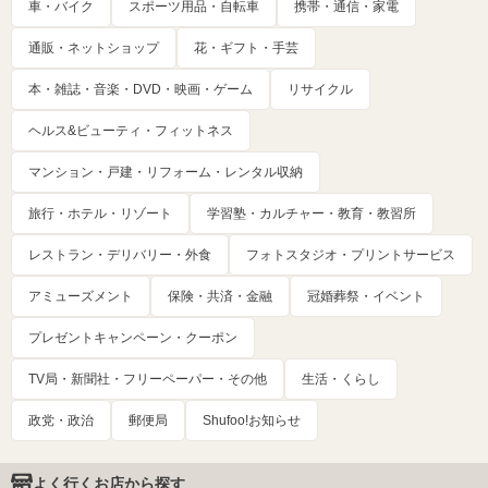
車・バイク
スポーツ用品・自転車
携帯・通信・家電
通販・ネットショップ
花・ギフト・手芸
本・雑誌・音楽・DVD・映画・ゲーム
リサイクル
ヘルス&ビューティ・フィットネス
マンション・戸建・リフォーム・レンタル収納
旅行・ホテル・リゾート
学習塾・カルチャー・教育・教習所
レストラン・デリバリー・外食
フォトスタジオ・プリントサービス
アミューズメント
保険・共済・金融
冠婚葬祭・イベント
プレゼントキャンペーン・クーポン
TV局・新聞社・フリーペーパー・その他
生活・くらし
政党・政治
郵便局
Shufoo!お知らせ
よく行くお店から探す