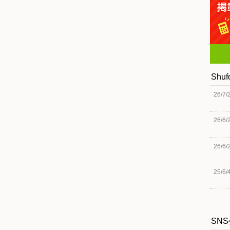
Shu
26/7/
26/6/
26/6/
25/6/
SN