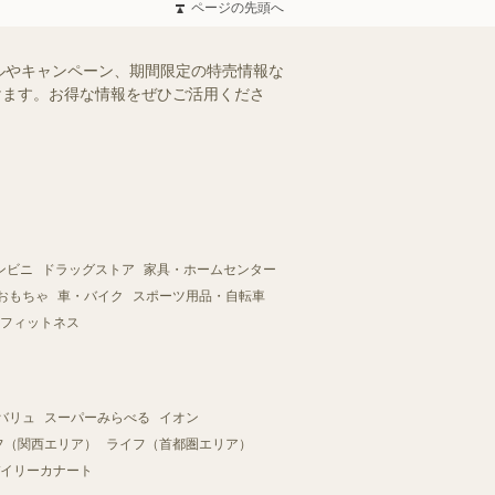
ページの先頭へ
ルやキャンペーン、期間限定の特売情報な
だけます。お得な情報をぜひご活用くださ
ンビニ
ドラッグストア
家具・ホームセンター
おもちゃ
車・バイク
スポーツ用品・自転車
フィットネス
バリュ
スーパーみらべる
イオン
フ（関西エリア）
ライフ（首都圏エリア）
イリーカナート