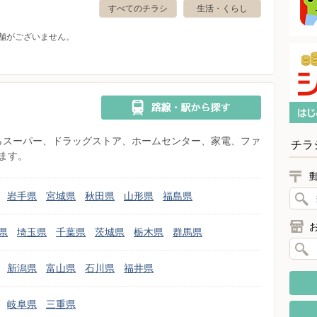
すべてのチラシ
生活・くらし
舗がございません。
県からスーパー、ドラッグストア、ホームセンター、家電、ファ
チラ
ます。
岩手県
宮城県
秋田県
山形県
福島県
県
埼玉県
千葉県
茨城県
栃木県
群馬県
新潟県
富山県
石川県
福井県
岐阜県
三重県