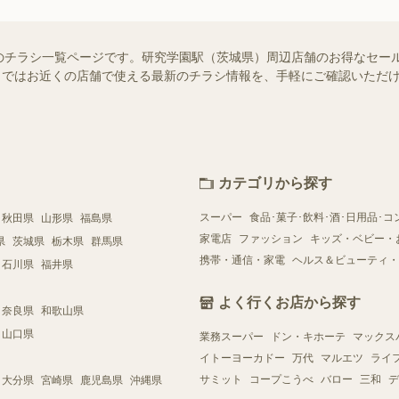
のチラシ一覧ページです。研究学園駅（茨城県）周辺店舗のお得なセー
ュフー）ではお近くの店舗で使える最新のチラシ情報を、手軽にご確認いた
カテゴリから探す
スーパー
食品･菓子･飲料･酒･日用品･コ
秋田県
山形県
福島県
家電店
ファッション
キッズ・ベビー・
県
茨城県
栃木県
群馬県
携帯・通信・家電
ヘルス＆ビューティ・
石川県
福井県
よく行くお店から探す
奈良県
和歌山県
山口県
業務スーパー
ドン・キホーテ
マックス
イトーヨーカドー
万代
マルエツ
ライ
サミット
コープこうべ
バロー
三和
デ
大分県
宮崎県
鹿児島県
沖縄県