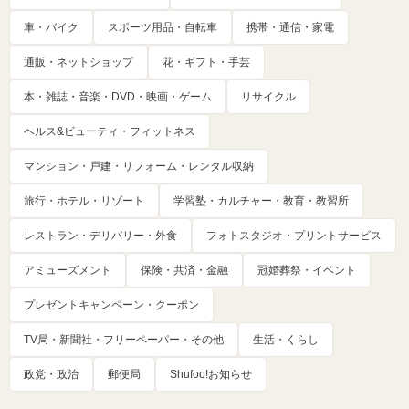
車・バイク
スポーツ用品・自転車
携帯・通信・家電
通販・ネットショップ
花・ギフト・手芸
本・雑誌・音楽・DVD・映画・ゲーム
リサイクル
ヘルス&ビューティ・フィットネス
マンション・戸建・リフォーム・レンタル収納
旅行・ホテル・リゾート
学習塾・カルチャー・教育・教習所
レストラン・デリバリー・外食
フォトスタジオ・プリントサービス
アミューズメント
保険・共済・金融
冠婚葬祭・イベント
プレゼントキャンペーン・クーポン
TV局・新聞社・フリーペーパー・その他
生活・くらし
政党・政治
郵便局
Shufoo!お知らせ