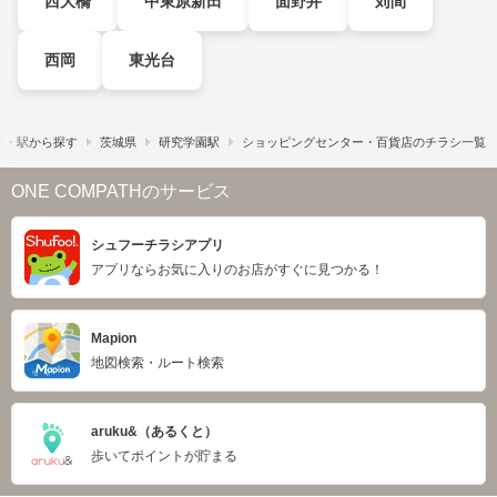
西大橋
中東原新田
面野井
苅間
西岡
東光台
線・駅から探す
茨城県
研究学園駅
ショッピングセンター・百貨店のチラシ一覧
ONE COMPATHのサービス
シュフーチラシアプリ
アプリならお気に入りのお店がすぐに見つかる！
Mapion
地図検索・ルート検索
aruku&（あるくと）
歩いてポイントが貯まる