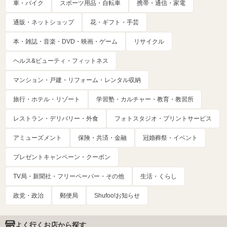
車・バイク
スポーツ用品・自転車
携帯・通信・家電
通販・ネットショップ
花・ギフト・手芸
本・雑誌・音楽・DVD・映画・ゲーム
リサイクル
ヘルス&ビューティ・フィットネス
マンション・戸建・リフォーム・レンタル収納
旅行・ホテル・リゾート
学習塾・カルチャー・教育・教習所
レストラン・デリバリー・外食
フォトスタジオ・プリントサービス
アミューズメント
保険・共済・金融
冠婚葬祭・イベント
プレゼントキャンペーン・クーポン
TV局・新聞社・フリーペーパー・その他
生活・くらし
政党・政治
郵便局
Shufoo!お知らせ
よく行くお店から探す