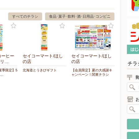
すべてのチラシ
食品･菓子･飲料･酒･日用品･コンビニ
コーヒー
セイコーマート/ほし
セイコーマート/ほし
リ…
の店
の店
チラ
夏季限定】5
北海道とうきびギフト
【会員限定】夏の大感謝キ
た…
ャンペーン！関東チラシ