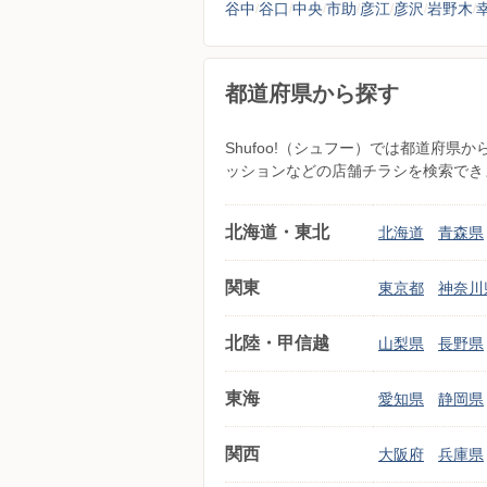
谷中
谷口
中央
市助
彦江
彦沢
岩野木
都道府県から探す
Shufoo!（シュフー）では都道府
ッションなどの店舗チラシを検索でき
北海道・東北
北海道
青森県
関東
東京都
神奈川
北陸・甲信越
山梨県
長野県
東海
愛知県
静岡県
関西
大阪府
兵庫県