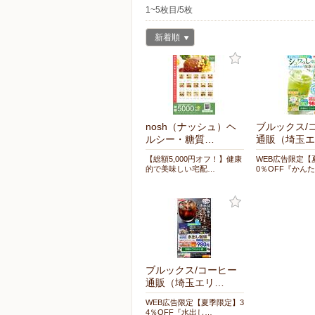
1~5枚目/5枚
新着順
nosh（ナッシュ）ヘ
ブルックス/
ルシー・糖質…
通販（埼玉エ
【総額5,000円オフ！】健康
WEB広告限定【
的で美味しい宅配…
0％OFF『かん
ブルックス/コーヒー
通販（埼玉エリ…
WEB広告限定【夏季限定】3
4％OFF『水出し…