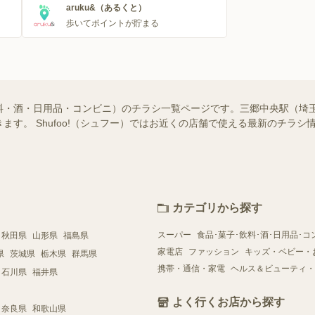
aruku&（あるくと）
歩いてポイントが貯まる
料・酒・日用品・コンビニ）のチラシ一覧ページです。三郷中央駅（埼
ます。 Shufoo!（シュフー）ではお近くの店舗で使える最新のチラ
カテゴリから探す
スーパー
食品･菓子･飲料･酒･日用品･コ
秋田県
山形県
福島県
家電店
ファッション
キッズ・ベビー・
県
茨城県
栃木県
群馬県
携帯・通信・家電
ヘルス＆ビューティ・
石川県
福井県
よく行くお店から探す
奈良県
和歌山県