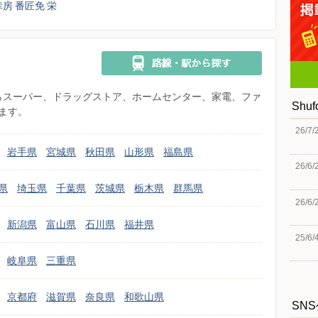
幸房
番匠免
栄
県からスーパー、ドラッグストア、ホームセンター、家電、ファ
Shu
ます。
26/7/
岩手県
宮城県
秋田県
山形県
福島県
26/6/
県
埼玉県
千葉県
茨城県
栃木県
群馬県
26/6/
新潟県
富山県
石川県
福井県
25/6/
岐阜県
三重県
京都府
滋賀県
奈良県
和歌山県
SN