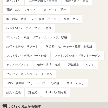
車・バイク
スポーツ用品・自転車
携帯・通信・家電
通販・ネットショップ
花・ギフト・手芸
本・雑誌・音楽・DVD・映画・ゲーム
リサイクル
ヘルス&ビューティ・フィットネス
マンション・戸建・リフォーム・レンタル収納
旅行・ホテル・リゾート
学習塾・カルチャー・教育・教習所
レストラン・デリバリー・外食
フォトスタジオ・プリントサービス
アミューズメント
保険・共済・金融
冠婚葬祭・イベント
プレゼントキャンペーン・クーポン
TV局・新聞社・フリーペーパー・その他
生活・くらし
政党・政治
郵便局
Shufoo!お知らせ
よく行くお店から探す