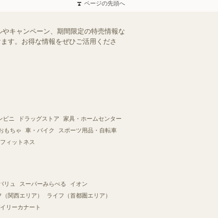
ページの先頭へ
ルやキャンペーン、期間限定の特売情報な
だけます。お得な情報をぜひご活用くださ
ンビニ
ドラッグストア
家具・ホームセンター
おもちゃ
車・バイク
スポーツ用品・自転車
フィットネス
バリュ
スーパーみらべる
イオン
フ（関西エリア）
ライフ（首都圏エリア）
イリーカナート