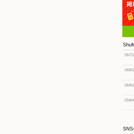
Shu
26/7/
26/6/
26/6/
25/6/
SN