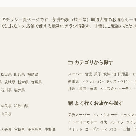
）のチラシ一覧ページです。新井宿駅（埼玉県）周辺店舗のお得なセー
ュフー）ではお近くの店舗で使える最新のチラシ情報を、手軽にご確認いた
カテゴリから探す
スーパー
食品･菓子･飲料･酒･日用品･コ
秋田県
山形県
福島県
家電店
ファッション
キッズ・ベビー・
県
茨城県
栃木県
群馬県
携帯・通信・家電
ヘルス＆ビューティ・
石川県
福井県
よく行くお店から探す
奈良県
和歌山県
山口県
業務スーパー
ドン・キホーテ
マックス
イトーヨーカドー
万代
マルエツ
ライ
サミット
コープこうべ
バロー
三和
デ
大分県
宮崎県
鹿児島県
沖縄県