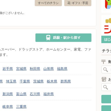
すべてのチラシ
花･ギフト･手芸
舗がございません。
県からスーパー、ドラッグストア、ホームセンター、家電、ファ
チラ
ます。
岩手県
宮城県
秋田県
山形県
福島県
県
埼玉県
千葉県
茨城県
栃木県
群馬県
新潟県
富山県
石川県
福井県
岐阜県
三重県