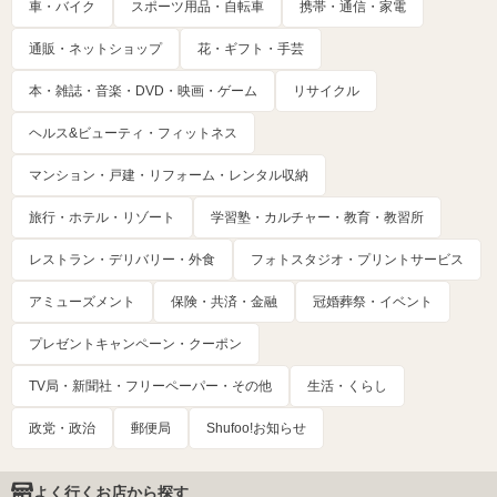
車・バイク
スポーツ用品・自転車
携帯・通信・家電
通販・ネットショップ
花・ギフト・手芸
本・雑誌・音楽・DVD・映画・ゲーム
リサイクル
ヘルス&ビューティ・フィットネス
マンション・戸建・リフォーム・レンタル収納
旅行・ホテル・リゾート
学習塾・カルチャー・教育・教習所
レストラン・デリバリー・外食
フォトスタジオ・プリントサービス
アミューズメント
保険・共済・金融
冠婚葬祭・イベント
プレゼントキャンペーン・クーポン
TV局・新聞社・フリーペーパー・その他
生活・くらし
政党・政治
郵便局
Shufoo!お知らせ
よく行くお店から探す