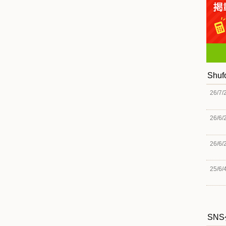
Shu
26/7/
26/6/
26/6/
25/6/
SN