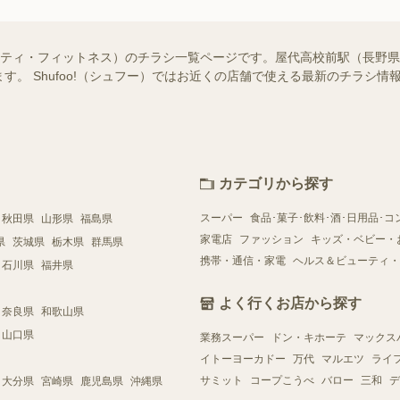
ーティ・フィットネス）のチラシ一覧ページです。屋代高校前駅（長野
す。 Shufoo!（シュフー）ではお近くの店舗で使える最新のチラシ
カテゴリから探す
スーパー
食品･菓子･飲料･酒･日用品･コ
秋田県
山形県
福島県
家電店
ファッション
キッズ・ベビー・
県
茨城県
栃木県
群馬県
携帯・通信・家電
ヘルス＆ビューティ・
石川県
福井県
よく行くお店から探す
奈良県
和歌山県
山口県
業務スーパー
ドン・キホーテ
マックス
イトーヨーカドー
万代
マルエツ
ライ
サミット
コープこうべ
バロー
三和
デ
大分県
宮崎県
鹿児島県
沖縄県