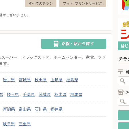
すべてのチラシ
フォト･プリントサービス
舗がございません。
県からスーパー、ドラッグストア、ホームセンター、家電、ファ
チラ
ます。
岩手県
宮城県
秋田県
山形県
福島県
県
埼玉県
千葉県
茨城県
栃木県
群馬県
新潟県
富山県
石川県
福井県
岐阜県
三重県