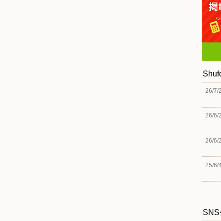
Shu
26/7/
26/6/
26/6/
25/6/
SN