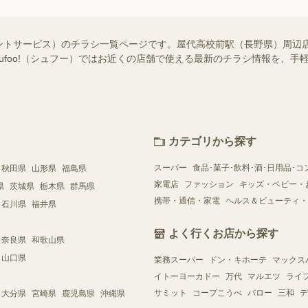
ントサービス）のチラシ一覧ページです。屋代高校前駅（長野県）周辺
hufoo!（シュフー）ではお近くの店舗で使える最新のチラシ情報を、
カテゴリから探す
スーパー
食品･菓子･飲料･酒･日用品･コ
秋田県
山形県
福島県
家電店
ファッション
キッズ・ベビー・
県
茨城県
栃木県
群馬県
携帯・通信・家電
ヘルス＆ビューティ・
石川県
福井県
よく行くお店から探す
奈良県
和歌山県
山口県
業務スーパー
ドン・キホーテ
マックス
イトーヨーカドー
万代
マルエツ
ライ
サミット
コープこうべ
バロー
三和
デ
大分県
宮崎県
鹿児島県
沖縄県