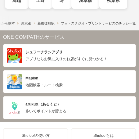
鳥越
上野
寿
浅草橋
秋葉原
駅から探す
東京都
新御徒町駅
フォトスタジオ・プリントサービスのチラシ一覧
ONE COMPATHのサービス
シュフーチラシアプリ
アプリならお気に入りのお店がすぐに見つかる！
Mapion
地図検索・ルート検索
aruku&（あるくと）
歩いてポイントが貯まる
Shufoo!の使い方
Shufoo!とは