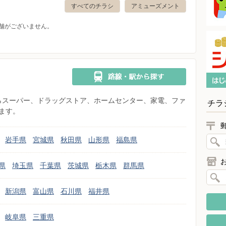
すべてのチラシ
アミューズメント
舗がございません。
県からスーパー、ドラッグストア、ホームセンター、家電、ファ
チラ
ます。
岩手県
宮城県
秋田県
山形県
福島県
県
埼玉県
千葉県
茨城県
栃木県
群馬県
新潟県
富山県
石川県
福井県
岐阜県
三重県