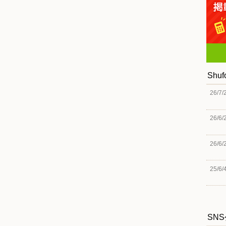
Shu
26/7/
26/6/
26/6/
25/6/
SN