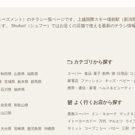
ューズメント）のチラシ一覧ページです。上越国際スキー場前駅（新潟
す。 Shufoo!（シュフー）ではお近くの店舗で使える最新のチラシ
カテゴリから探す
スーパー
食品･菓子･飲料･酒･日用品･コ
秋田県
山形県
福島県
家電店
ファッション
キッズ・ベビー・
県
茨城県
栃木県
群馬県
携帯・通信・家電
ヘルス＆ビューティ・
石川県
福井県
よく行くお店から探す
奈良県
和歌山県
山口県
業務スーパー
ドン・キホーテ
マックス
イトーヨーカドー
万代
マルエツ
ライ
サミット
コープこうべ
バロー
三和
デ
大分県
宮崎県
鹿児島県
沖縄県