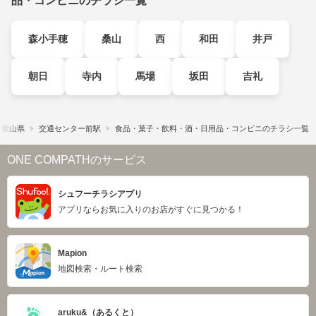
品・コンビニのチラシ一覧
森小手穂
桑山
西
和田
井戸
朝日
寺内
馬場
坂田
吉礼
和歌山県
交通センター前駅
食品・菓子・飲料・酒・日用品・コンビニのチラシ一覧
ONE COMPATHのサービス
シュフーチラシアプリ
アプリならお気に入りのお店がすぐに見つかる！
Mapion
地図検索・ルート検索
aruku&（あるくと）