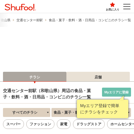
お気に入り
和歌山県
交通センター前駅
食品・菓子・飲料・酒・日用品・コンビニのチラシ一覧
チラシ
店舗
交通センター前駅（和歌山県）周辺の食品・菓
Myエリアに登録
子・飲料・酒・日用品・コンビニのチラシ一覧
Myエリア登録で簡単
にチラシをチェック
すべてのチラシ
食品・菓子・飲料・酒・日用品・コンビニ
新着順
スーパー
ファッション
家電
ドラッグストア
ホームセンタ