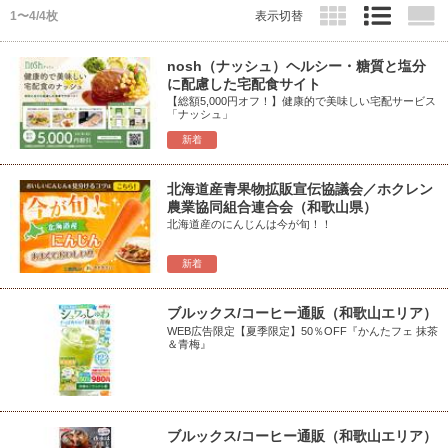
1〜4/4枚
表示切替
nosh（ナッシュ）ヘルシー・糖質と塩分
に配慮した宅配食サイト
【総額5,000円オフ！】健康的で美味しい宅配サービス
「ナッシュ」
新着
北海道産青果物拡販宣伝協議会／ホクレン
農業協同組合連合会（和歌山県）
北海道産のにんじんは今が旬！！
新着
ブルックス/コーヒー通販（和歌山エリア）
WEB広告限定【夏季限定】50％OFF『かんたフェ 抹茶
＆青梅』
ブルックス/コーヒー通販（和歌山エリア）